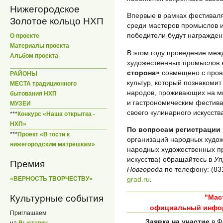
Нижегородское
Впервые в рамках фестивал
Золотое кольцо НХП
среди мастеров промыслов и
победители будут награжде
О проекте
Материалы проекта
В этом году проведение ме
Альбом проекта
художественных промыслов 
сторона»
совмещено с пров
РАЙОНЫ
культур, который познакомит
МЕСТА традиционного
народов, проживающих на м
бытования НХП
и гастрономическим фестива
МУЗЕИ
своего кулинарного искусств
***
Конкурс «Наша открытка -
НХП»
По вопросам регистрации
***
Проект «В гости к
организаций народных худо
нижегородским матрешкам»
народных художественных п
искусства) обращайтесь в
Уп
Премия
Новгорода
по телефону: (831
«ВЕРНОСТЬ ТВОРЧЕСТВУ»
grad.ru
.
"Мас
Культурные события
официальный инфор
Приглашаем
Заявка на участие
в Ф