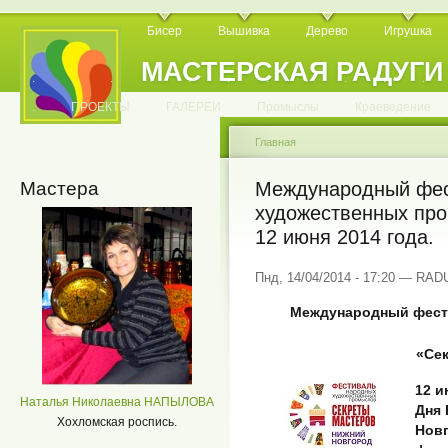
Бисер
Вышивка
Дерево
Игрушка
МАСТЕРСКАЯ РАДУГИ
.
.
.
.
.
.
.
.
.
.
.
.
ПРОЕКТЫ
ГАЛЕРЕИ
Промыслы
Краеведение
Главная
Мастера
Международный фес
художественных про
12 июня 2014 года.
Пнд, 14/04/2014 - 17:20 — RA
Международный фест
«Се
12 и
Наталья Николаевна НАПЫЛОВА
Дня 
Хохломская роспись.
Нов