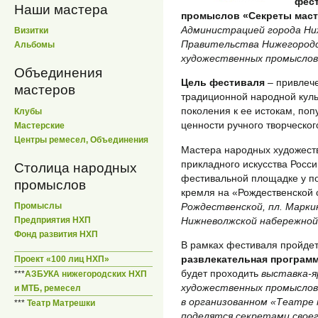
фес
Наши мастера
промыслов «Секреты мас
Администрацией города Ни
Визитки
Правительства Нижегород
Альбомы
художественных промыслов
Объединения
Цель фестиваля
– привлече
мастеров
традиционной народной кул
поколения к ее истокам, по
Клубы
ценности ручного творческог
Мастерские
Центры ремесел, Объединения
Мастера народных художест
прикладного искусства Росси
Столица народных
фестивальной площадке у по
промыслов
кремля на «Рождественской 
Рождественской, пл. Маркин
Промыслы
Нижневолжской набережной
Предприятия НХП
Фонд развития НХП
В рамках фестиваля пройде
развлекательная програм
Проект «100 лиц НХП»
будет проходить
выставка-я
***
АЗБУКА нижегородских НХП
художественных промыслов 
и МТБ, ремесел
в организованном «Театре
***
Театр Матрешки
поделятся секретами своег