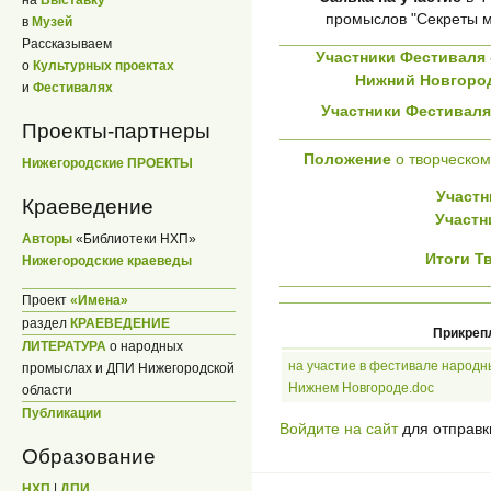
на
Выставку
промыслов "Секреты м
в
Музей
Рассказываем
Участники Фестиваля 
о
Культурных проектах
Нижний Новгород
и
Фестивалях
Участники Фестиваля
Проекты-партнеры
Положение
о творческом
Нижегородские ПРОЕКТЫ
Участн
Краеведение
Участн
Авторы
«Библиотеки НХП»
Итоги Т
Нижегородские краеведы
Проект
«Имена»
раздел
КРАЕВЕДЕНИЕ
Прикреп
ЛИТЕРАТУРА
о народных
на участие в фестивале народн
промыслах и ДПИ Нижегородской
Нижнем Новгороде.doc
области
Публикации
Войдите на сайт
для отправк
Образование
НХП
|
ДПИ