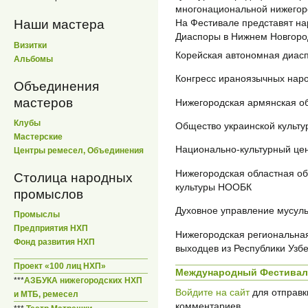
многонациональной нижегор
На Фестивале представят н
Наши мастера
Диаспоры в Нижнем Новгоро
Визитки
Корейская автономная диас
Альбомы
Конгресс ираноязычных нар
Объединения
мастеров
Нижегородская армянская 
Клубы
Общество украинской культ
Мастерские
Национально-культурный це
Центры ремесел, Объединения
Нижегородская областная о
Столица народных
культуры НООБК
промыслов
Духовное управление мусул
Промыслы
Предприятия НХП
Нижегородская региональна
Фонд развития НХП
выходцев из Республики Узб
Проект «100 лиц НХП»
Международный Фестиваль
***
АЗБУКА нижегородских НХП
Войдите на сайт
для отправк
и МТБ, ремесел
комментариев