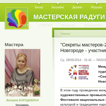
Бисер
Вышивка
Дерево
Игрушка
МАСТЕРСКАЯ РАДУГИ
.
.
.
.
.
.
.
.
.
.
.
.
ПРОЕКТЫ
ГАЛЕРЕИ
Промыслы
Краеведение
Главная
Мастера
"Секреты мастеров-
Новгороде - участни
Ср, 28/05/2014 - 15:42 — RAD
Меж
худ
«Сек
Нов
В этом году проведение ме
художественных промыс
Фестиваля национальных 
Валерия БОРОДАВИНА
культурой и традициями нар
Керамика.