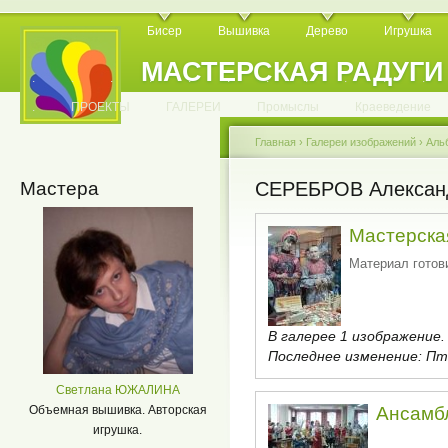
Бисер
Вышивка
Дерево
Игрушка
МАСТЕРСКАЯ РАДУГИ
.
.
.
.
.
.
.
.
.
.
.
.
ПРОЕКТЫ
ГАЛЕРЕИ
Промыслы
Краеведение
Главная
›
Галереи изображений
›
Аль
Мастера
СЕРЕБРОВ Алексан
Мастерска
Материал готови
В галерее 1 изображение.
Последнее изменение:
Пт,
Светлана ЮЖАЛИНА
Объемная вышивка. Авторская
Ансамб
игрушка.