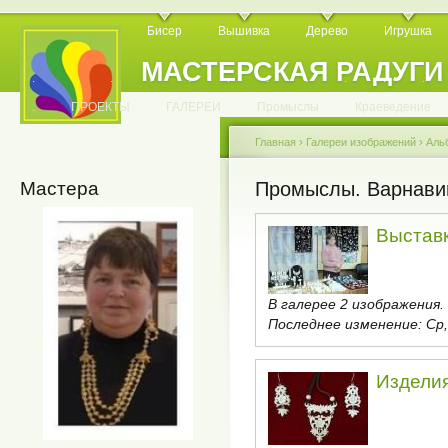
Бисер
Вышивка
Дерево
Игрушка
МАСТЕРСКАЯ РАДУГИ
.
.
.
.
.
.
.
.
.
.
.
.
ПРОЕКТЫ
ГАЛЕРЕИ
Промыслы
Краеведение
Главная
›
Галереи изображений
›
Аль
Мастера
Промыслы. Варнавин
Выстав
В галерее 2 изображения.
Последнее изменение:
Ср,
Издели