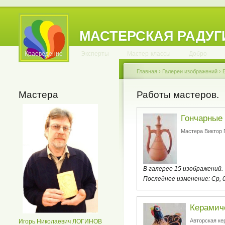
МАСТЕРСКАЯ РАДУГ
.
.
.
.
.
.
.
.
.
.
.
Краеведение
Эксперты
Мастер-классы
Добро
Главная
›
Галереи изображений
›
Мастера
Работы мастеров.
Гончарные 
Мастера Виктор 
В галерее 15 изображений.
Последнее изменение:
Ср, 
Керамич
Авторская ке
Игорь Николаевич ЛОГИНОВ