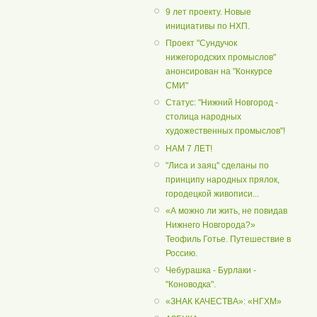
9 лет проекту. Новые
инициативы по НХП.
Проект "Сундучок
нижегородских промыслов"
анонсирован на "Конкурсе
СМИ"
Статус: "Нижний Новгород -
столица народных
художественных промыслов"!
НАМ 7 ЛЕТ!
"Лиса и заяц" сделаны по
принципу народных прялок,
городецкой живописи...
«А можно ли жить, не повидав
Нижнего Новгорода?»
Теофиль Готье. Путешествие в
Россию.
Чебурашка - Бурлаки -
"Коноводка".
«ЗНАК КАЧЕСТВА»: «НГХМ»