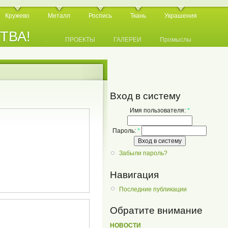
Кружево
Металл
Роспись
Ткань
Украшения
СТВА!
.
.
.
ПРОЕКТЫ
ГАЛЕРЕИ
Промыслы
Вход в систему
Имя пользователя:
*
Пароль:
*
Забыли пароль?
Навигация
Последние публикации
Обратите внимание
НОВОСТИ