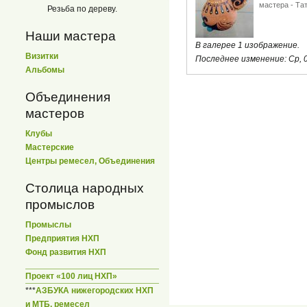
мастера - Та
Резьба по дереву.
Наши мастера
В галерее 1 изображение.
Визитки
Последнее изменение:
Ср, 
Альбомы
Объединения
мастеров
Клубы
Мастерские
Центры ремесел, Объединения
Столица народных
промыслов
Промыслы
Предприятия НХП
Фонд развития НХП
Проект «100 лиц НХП»
***
АЗБУКА нижегородских НХП
и МТБ, ремесел