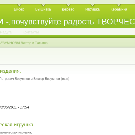
Бисер
Вышивка
Дерево
Игрушка
Керамика
И
- почувствуйте радость ТВОРЧЕ
.
.
.
.
.
.
.
.
.
.
.
Радуга
Контакты
БЕЗУМНОВЫ Виктор и Татьяна
изделия.
Петрович Безумнов и Виктор Безумнов (сын)
08/06/2011 - 17:54
еская игрушка.
рамическая игрушка.