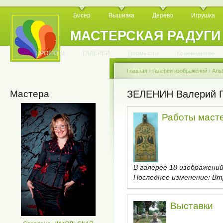
Бисер
Вышивка
Дерево
Игрушка
МАСТЕРСКАЯ РАДУГИ
.
.
.
.
.
.
.
.
.
.
.
.
ПРОЕКТЫ
ГАЛЕРЕИ
Промыслы
Краеведение
Главная
›
Галереи изображений
›
Аль
Мастера
ЗЕЛЕНИН Валерий Г
Работы маст
В галерее 18 изображений
Последнее изменение:
Втр
Выставки