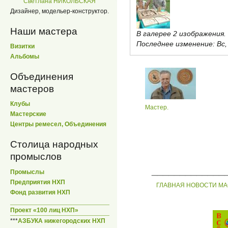
Светлана НИКОЛЬСКАЯ
Дизайнер, модельер-конструктор.
Наши мастера
В галерее 2 изображения.
Последнее изменение:
Вс,
Визитки
Альбомы
Объединения
мастеров
Клубы
Мастер.
Мастерские
Центры ремесел, Объединения
Столица народных
промыслов
_____________
Промыслы
Предприятия НХП
ГЛАВНАЯ
НОВОСТИ
МА
Фонд развития НХП
Проект «100 лиц НХП»
***
АЗБУКА нижегородских НХП