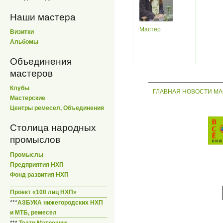
Наши мастера
Мастер
Визитки
Альбомы
Объединения
мастеров
_____________
Клубы
ГЛАВНАЯ
НОВОСТИ
МА
Мастерские
Центры ремесел, Объединения
Столица народных
промыслов
Промыслы
Предприятия НХП
Фонд развития НХП
Проект «100 лиц НХП»
***
АЗБУКА нижегородских НХП
и МТБ, ремесел
***
Театр Матрешки