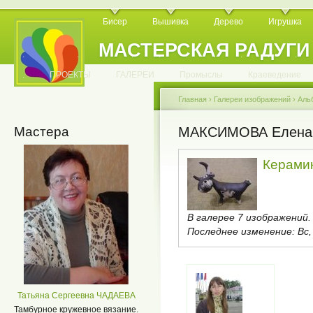
Бисер
Вышивка
Дерево
Игрушка
МАСТЕРСКАЯ РАДУГИ
.
.
.
.
.
.
.
.
.
.
.
.
ПРОЕКТЫ
ГАЛЕРЕИ
Промыслы
Краеведение
Главная
›
Галереи изображений
›
Аль
Мастера
МАКСИМОВА Елена
Керами
В галерее 7 изображений.
Последнее изменение:
Вс,
Татьяна Сергеевна ЧАДАЕВА
Тамбурное кружевное вязание.