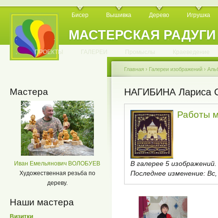
Бисер
Вышивка
Дерево
Игрушка
МАСТЕРСКАЯ РАДУГИ
.
.
.
.
.
.
.
.
.
.
.
.
ПРОЕКТЫ
ГАЛЕРЕИ
Промыслы
Краеведение
Главная
›
Галереи изображений
›
Аль
Мастера
НАГИБИНА Лариса 
Работы 
В галерее 5 изображений.
Иван Емельянович ВОЛОБУЕВ
Последнее изменение:
Вс,
Художественная резьба по
дереву.
Наши мастера
Визитки