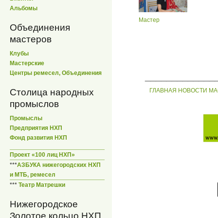
Альбомы
Мастер
Объединения
мастеров
Клубы
Мастерские
Центры ремесел, Объединения
_____________
ГЛАВНАЯ
НОВОСТИ
МА
Столица народных
промыслов
Промыслы
Предприятия НХП
Фонд развития НХП
Проект «100 лиц НХП»
***
АЗБУКА нижегородских НХП
и МТБ, ремесел
***
Театр Матрешки
Нижегородское
Золотое кольцо НХП