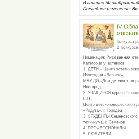
В галерее 50 изображений
Последнее изменение:
Втр
IV Обла
открытк
Конкурс про
В Конкурсе
Номинация:
Рисованная отк
Категории участников:
1. ДЕТИ – Центр эстетическо
Изостудия «Вершок»,
МБУ ДО «Дом детского творч
Новгород
2. УЧАЩИЕСЯ курсов "Городе
Е.Н.,
Центр детско-юношеского т
«Радуга», г. Городец
3. СТУДЕНТЫ Семеновского 
техникума, г. Семенов
4. ПРОФЕССИОНАЛЫ
5. ЛЮБИТЕЛИ