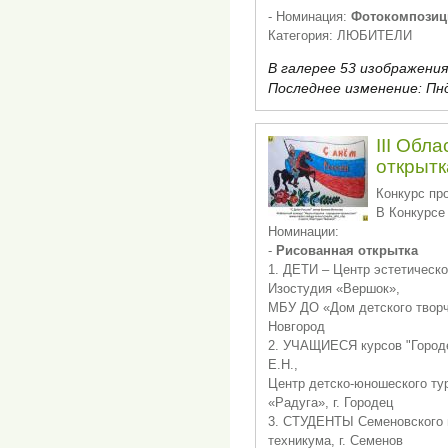
- Номинация:
Фотокомпозиц
Категория: ЛЮБИТЕЛИ
В галерее 53 изображения
Последнее изменение:
Пнд
III Обл
открытк
Конкурс пр
В Конкурсе
Номинации:
-
Рисованная открытка
1. ДЕТИ – Центр эстетическо
Изостудия «Вершок»,
МБУ ДО «Дом детского творч
Новгород
2. УЧАЩИЕСЯ курсов "Городе
Е.Н.,
Центр детско-юношеского т
«Радуга», г. Городец
3. СТУДЕНТЫ Семеновского 
техникума, г. Семенов