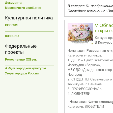
Документы
В галерее 61 изображение
Мероприятия и события
Последнее изменение:
Пт,
Культурная политика
V Облас
РОССИЯ
открытк
ЮНЕСКО
Конкурс про
В Конкурсе
Федеральные
Номинация:
Рисованная отк
проекты
Категории участников:
Ремесленник XXI век
1. ДЕТИ – Центр эстетическо
Изостудия «Вершок»,
Азбука народной культуры
МБУ ДО «Дом детского творч
Узоры городов России
Новгород
2. СТУДЕНТЫ Семеновского 
техникума, г. Семенов
3. ПРОФЕССИОНАЛЫ
4. ЛЮБИТЕЛИ
- Номинация:
Фотокомпозиц
Категория: ЛЮБИТЕЛИ