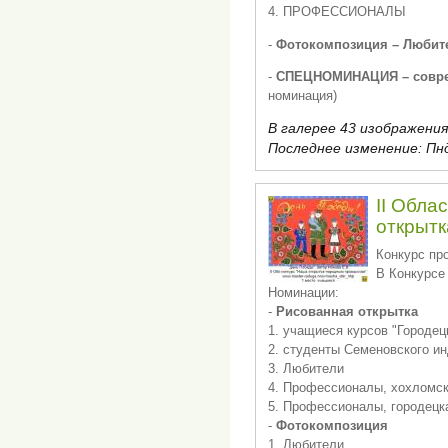
4. ПРОФЕССИОНАЛЫ
-
Фотокомпозиция – Любит
-
СПЕЦНОМИНАЦИЯ – совре
номинация)
В галерее 43 изображения
Последнее изменение:
Пнд
II Обла
открыт
Конкурс пр
В Конкурсе 
Номинации:
-
Рисованная открытка
1. учащиеся курсов "Городец
2. студенты Семеновского и
3. Любители
4. Профессионалы, хохломск
5. Профессионалы, городецк
-
Фотокомпозиция
1. Любители