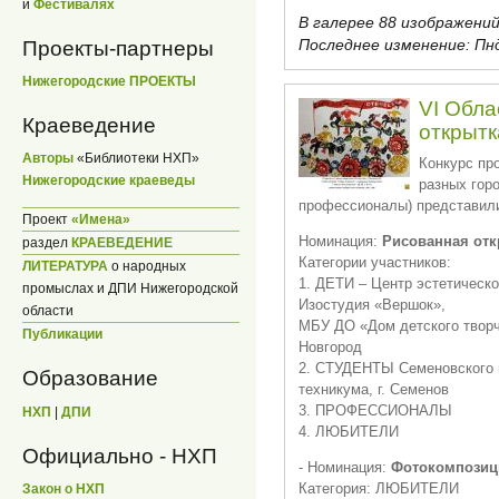
и
Фестивалях
В галерее 88 изображений
Последнее изменение:
Пнд
Проекты-партнеры
Нижегородские ПРОЕКТЫ
VI Обла
Краеведение
открытк
Авторы
«Библиотеки НХП»
Конкурс про
Нижегородские краеведы
разных горо
профессионалы) представили
Проект
«Имена»
Номинация:
Рисованная отк
раздел
КРАЕВЕДЕНИЕ
Категории участников:
ЛИТЕРАТУРА
о народных
1. ДЕТИ – Центр эстетическо
промыслах и ДПИ Нижегородской
Изостудия «Вершок»,
области
МБУ ДО «Дом детского творч
Публикации
Новгород
2. СТУДЕНТЫ Семеновского 
Образование
техникума, г. Семенов
3. ПРОФЕССИОНАЛЫ
НХП
|
ДПИ
4. ЛЮБИТЕЛИ
Официально - НХП
- Номинация:
Фотокомпозиц
Категория: ЛЮБИТЕЛИ
Закон о НХП