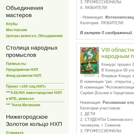
3. ПРОФЕССИОНАЛЫ
Объединения
4. ЛЮБИТЕЛИ
мастеров
- Номинация:
Фотокомпозиц
Категория: ЛЮБИТЕЛИ
Клубы
Мастерские
В галерее 0 изображений.
Центры ремесел, Объединения
Столица народных
VIII област
промыслов
народным 
Промыслы
Конкурс прошел 2
Предприятия НХП
В Конкурсе 69 уч
Впервые Конурс в
Фонд развития НХП
В номинации "рис. открытка. 
Проект «100 лиц НХП»
В номинации "Фотокомпозиция
***
АЗБУКА нижегородских НХП
Сербия (Босния и Герцеговин
и МТБ, ремесел
Номинация:
Рисованная отк
***
Театр Матрешки
Категории участников:
1. ДЕТИ
Нижегородское
2. СТУДЕНТЫ Семеновского 
Золотое кольцо НХП
техникума, г. Семенов
3. ПРОФЕССИОНАЛЫ
О проекте