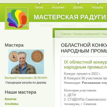
Бисер
Вышивка
Дерево
Игрушка
МАСТЕРСКАЯ РАДУГИ
.
.
.
.
.
.
.
.
.
.
.
.
ПРОЕКТЫ
ГАЛЕРЕИ
Промыслы
Краеведение
Главная
›
Галереи изображений
›
Наш
Мастера
ОБЛАСТНОЙ КОНКУ
НАРОДНЫМ ПРОМ
IX областной конку
народным промысл
Конкурс прошел в 2022 г.
Валерий Георгиевич ЗЕЛЕНИН
В Конкурсе 58 участников пр
Номинация:
Рисованная отк
Городецкая резьба по дереву.
Категории участников:
Наши мастера
1. ДЕТИ
Визитки
2. СТУДЕНТЫ Семеновского 
техникума, г. Семенов
Альбомы