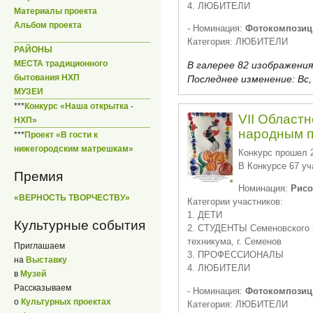
4. ЛЮБИТЕЛИ
Материалы проекта
Альбом проекта
- Номинация:
Фотокомпозиц
Категория: ЛЮБИТЕЛИ
РАЙОНЫ
МЕСТА традиционного
В галерее 82 изображения
бытования НХП
Последнее изменение:
Вс,
МУЗЕИ
***
Конкурс «Наша открытка -
VII Областн
НХП»
народным 
***
Проект «В гости к
нижегородским матрешкам»
Конкурс прошел 2
В Конкурсе 67 уч
Премия
Номинация:
Рисо
«ВЕРНОСТЬ ТВОРЧЕСТВУ»
Категории участников:
1. ДЕТИ
Культурные события
2. СТУДЕНТЫ Семеновского 
техникума, г. Семенов
Приглашаем
3. ПРОФЕССИОНАЛЫ
на
Выставку
4. ЛЮБИТЕЛИ
в
Музей
Рассказываем
- Номинация:
Фотокомпозиц
о
Культурных проектах
Категория: ЛЮБИТЕЛИ