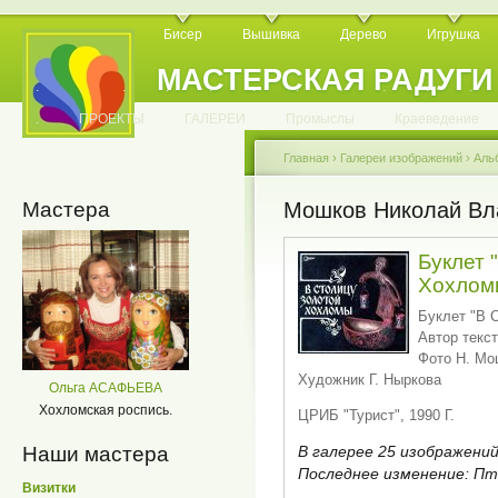
Бисер
Вышивка
Дерево
Игрушка
МАСТЕРСКАЯ РАДУГИ
.
.
.
.
.
.
.
.
.
.
.
.
ПРОЕКТЫ
ГАЛЕРЕИ
Промыслы
Краеведение
Главная
›
Галереи изображений
›
Аль
Мастера
Мошков Николай Вл
Буклет 
Хохлом
Буклет "В 
Автор текс
Фото Н. Мо
Художник Г. Ныркова
Ольга АСАФЬЕВА
Хохломская роспись.
ЦРИБ "Турист", 1990 Г.
В галерее 25 изображений
Наши мастера
Последнее изменение:
Пт,
Визитки