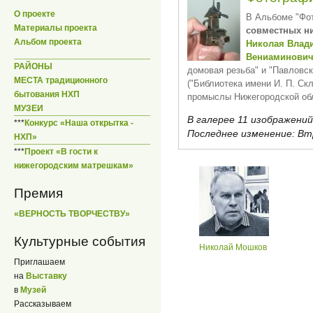
О проекте
В Альбоме "Фот
Материалы проекта
совместных н
Альбом проекта
Николая Влад
Вениаминович
РАЙОНЫ
домовая резьба" и "Павловск
МЕСТА традиционного
("Библиотека имени И. П. С
бытования НХП
промыслы Нижегородской обл
МУЗЕИ
В галерее 11 изображений
***
Конкурс «Наша открытка -
Последнее изменение:
Втр
НХП»
***
Проект «В гости к
нижегородским матрешкам»
Премия
«ВЕРНОСТЬ ТВОРЧЕСТВУ»
Культурные события
Николай Мошков
Приглашаем
на
Выставку
в
Музей
_____________
Рассказываем