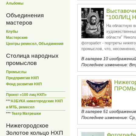
Альбомы
Выставочн
Объединения
"100ЛИЦ Н
мастеров
На областную в
художественны
Клубы
области" Никол
Мастерские
фоторабот - портреты нижег
Центры ремесел, Объединения
промыслов, что, несомненно
Столица народных
В галерее 10 изображений
промыслов
Последнее изменение:
Втр
Промыслы
Предприятия НХП
Нижего
Фонд развития НХП
ПРОМ
Проект «100 лиц НХП»
***
АЗБУКА нижегородских НХП
и МТБ, ремесел
В галерее 51 изображение
***
Театр Матрешки
Последнее изменение:
Ср,
Нижегородское
Золотое кольцо НХП
Фотографии