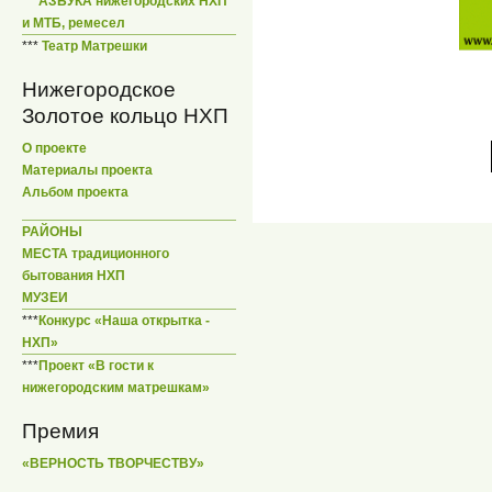
***
АЗБУКА нижегородских НХП
и МТБ, ремесел
***
Театр Матрешки
Нижегородское
Золотое кольцо НХП
О проекте
Материалы проекта
Альбом проекта
РАЙОНЫ
МЕСТА традиционного
бытования НХП
МУЗЕИ
***
Конкурс «Наша открытка -
НХП»
***
Проект «В гости к
нижегородским матрешкам»
Премия
«ВЕРНОСТЬ ТВОРЧЕСТВУ»