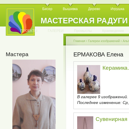
Бисер
Вышивка
Дерево
Игрушка
МАСТЕРСКАЯ РАДУГИ
.
.
.
.
.
.
.
.
.
.
.
.
ПРОЕКТЫ
ГАЛЕРЕИ
Промыслы
Краеведение
Главная
›
Галереи изображений
›
Аль
Мастера
ЕРМАКОВА Елена
Керамика.
В галерее 9 изображений.
Последнее изменение:
Ср,
Сувенирная 