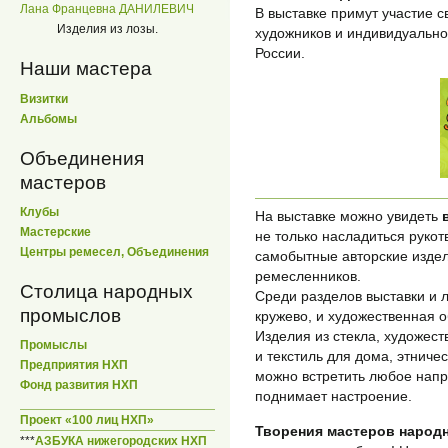
Лана Францевна ДАНИЛЕВИЧ
В выставке примут участие 
Изделия из лозы.
художников и индивидуально
России.
Наши мастера
Визитки
Альбомы
Объединения
мастеров
Клубы
На выставке можно увидеть
Мастерские
не только насладиться рукот
Центры ремесел, Объединения
самобытные авторские изде
ремесленников.
Столица народных
Среди разделов выставки и 
промыслов
кружево, и художественная 
Изделия из стекла, художест
Промыслы
и текстиль для дома, этниче
Предприятия НХП
можно встретить любое напра
Фонд развития НХП
поднимает настроение.
Проект «100 лиц НХП»
Творения мастеров народн
***
АЗБУКА нижегородских НХП