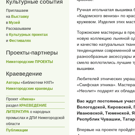
Культурные события
Ручная игольчатая вышивка
Приглашаем
«Кадомского вениза» по кра
на
Выставку
кружевом. Изделия этих мас
в
Музей
Рассказываем
Торжокские мастерицы в пр
о
Культурных проектах
новую коллекцию льняной о
и
Фестивалях
и качество натуральных тка
тенденциями современной м
Проекты-партнеры
разнообразные аксессуары и
Нижегородские ПРОЕКТЫ
смело воплотились лучшие т
вышивки.
Краеведение
Любителей этнических укра
Авторы
«Библиотеки НХП»
«Скифская этника». Мастера 
Нижегородские краеведы
«Неолит» подарят их облад
Проект
«Имена»
Вас ждут постоянные учас
раздел
КРАЕВЕДЕНИЕ
Вологодской, Кировской, 
ЛИТЕРАТУРА
о народных
Ивановской, Тюменской, Я
промыслах и ДПИ Нижегородской
Республик Чувашии, Татар
области
Впервые на проекте пройдё
Публикации