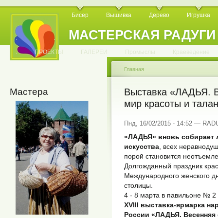
Бисер
Вышивка
Дерево
Игрушка
МАСТЕРСКАЯ РАДУГИ
.
.
.
.
.
.
.
.
.
.
.
.
ПРОЕКТЫ
ГАЛЕРЕИ
Промыслы
Краеведение
Главная
Мастера
Выставка «ЛАДЬЯ. В
мир красоты и тала
Пнд, 16/02/2015 - 14:52 — RA
«ЛАДЬЯ» вновь собирает 
искусства
, всех неравнодуш
порой становится неотъемле
Долгожданный праздник крас
Международного женского дня
столицы.
4 - 8 марта в павильоне № 
XVIII выставка-ярмарка 
России «ЛАДЬЯ. Весенняя 