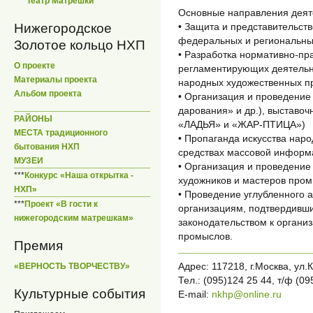
***
Театр Матрешки
Основные направления деят
• Защита и представительст
Нижегородское
федеральных и региональных
Золотое кольцо НХП
• Разработка нормативно-пр
О проекте
регламентирующих деятельн
Материалы проекта
народных художественных п
Альбом проекта
• Организация и проведение
дарования» и др.), выставо
РАЙОНЫ
«ЛАДЬЯ» и «ЖАР-ПТИЦА»)
МЕСТА традиционного
• Пропаганда искусства нар
бытования НХП
средствах массовой информ
МУЗЕИ
• Организация и проведение
***
Конкурс «Наша открытка -
художников и мастеров пром
НХП»
• Проведение углубленного 
***
Проект «В гости к
организациям, подтвердивши
нижегородским матрешкам»
законодательством к органи
промыслов.
Премия
Адрес: 117218, г.Москва, ул.
«ВЕРНОСТЬ ТВОРЧЕСТВУ»
Тел.: (095)124 25 44, т/ф (09
Культурные события
E-mail:
nkhp@online.ru