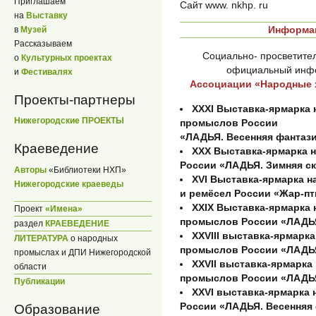
Приглашаем
Сайт www. nkhp. ru
на
Выставку
Информац
в
Музей
Рассказываем
Социально- просветител
о
Культурных проектах
официальный инфо
и
Фестивалях
Ассоциации «Народные 
Проекты-партнеры
XXХI Выставка-ярмарка
Нижегородские ПРОЕКТЫ
промыслов России
«ЛАДЬЯ. Весенняя фантази
Краеведение
XXX Выставка-ярмарка 
России «ЛАДЬЯ. Зимняя ск
Авторы
«Библиотеки НХП»
XVI Выставка-ярмарка 
Нижегородские краеведы
и ремёсел России «Жар-пт
XXIX Выставка-ярмарка
Проект
«Имена»
промыслов России «ЛАДЬЯ
раздел
КРАЕВЕДЕНИЕ
XXVIII выставка-ярмарк
ЛИТЕРАТУРА
о народных
промыслов России «ЛАДЬЯ
промыслах и ДПИ Нижегородской
XXVII выставка-ярмарк
области
промыслов России «ЛАДЬЯ.
Публикации
XXVI выставка-ярмарка
России «ЛАДЬЯ. Весенняя 
Образование