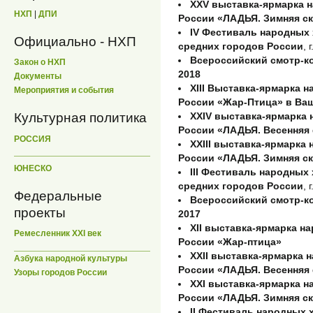
XXV выставка-ярмарка 
НХП
|
ДПИ
России «ЛАДЬЯ. Зимняя ск
IV Фестиваль народных
Официально - НХП
средних городов России
, 
Всероссийский смотр-
Закон о НХП
2018
Документы
XIII Выставка-ярмарка 
Мероприятия и события
России «Жар-Птица» в Ва
XXIV выставка-ярмарка
Культурная политика
России «ЛАДЬЯ. Весенняя 
РОССИЯ
XXIII выставка-ярмарк
России «ЛАДЬЯ. Зимняя ск
ЮНЕСКО
III Фестиваль народны
средних городов России
, 
Федеральные
Всероссийский смотр-
проекты
2017
ХII выставка-ярмарка н
Ремесленник XXI век
России «Жар-птица»
XXII выставка-ярмарка
Азбука народной культуры
России «ЛАДЬЯ. Весенняя 
Узоры городов России
XXI выставка-ярмарка 
России «ЛАДЬЯ. Зимняя ск
II Фестиваль народных