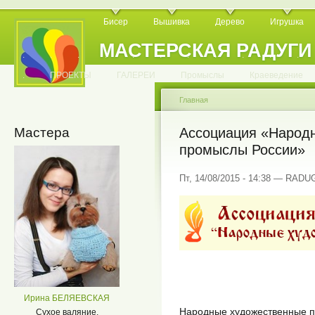
Бисер
Вышивка
Дерево
Игрушка
МАСТЕРСКАЯ РАДУГИ
.
.
.
.
.
.
.
.
.
.
.
.
ПРОЕКТЫ
ГАЛЕРЕИ
Промыслы
Краеведение
Главная
Мастера
Ассоциация «Народ
промыслы России»
Пт, 14/08/2015 - 14:38 — RADU
Ирина БЕЛЯЕВСКАЯ
Народные художественные 
Сухое валяние.