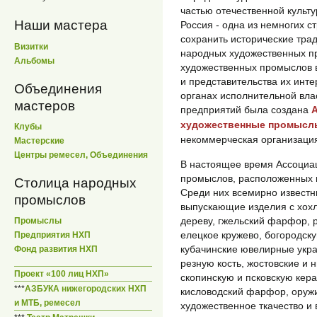
частью отечественной культу
Наши мастера
Россия - одна из немногих с
сохранить исторические тра
Визитки
народных художественных п
Альбомы
художественных промыслов 
и представительства их инт
Объединения
органах исполнительной влас
мастеров
предприятий была создана
художественные промысл
Клубы
некоммерческая организаци
Мастерские
Центры ремесел, Объединения
В настоящее время Ассоциа
промыслов, расположенных в
Столица народных
Среди них всемирно известн
промыслов
выпускающие изделия с хохл
дереву, гжельский фарфор, 
Промыслы
елецкое кружево, богородск
Предприятия НХП
кубачинские ювелирные укра
Фонд развития НХП
резную кость, жостовские и
Проект «100 лиц НХП»
скопинскую и псковскую кера
***
АЗБУКА нижегородских НХП
кисловодский фарфор, оружие
и МТБ, ремесел
художественное ткачество и