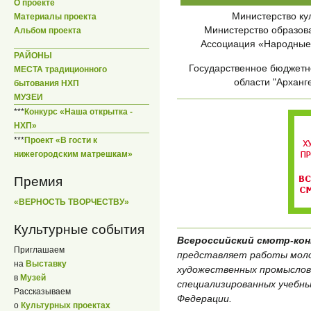
О проекте
Министерство ку
Материалы проекта
Министерство образов
Альбом проекта
Ассоциация «Народные
РАЙОНЫ
Государственное бюджетн
МЕСТА традиционного
области "Арханг
бытования НХП
МУЗЕИ
***
Конкурс «Наша открытка -
НХП»
***
Проект «В гости к
нижегородским матрешкам»
Премия
«ВЕРНОСТЬ ТВОРЧЕСТВУ»
Культурные события
Всероссийский смотр-к
Приглашаем
представляет работы моло
на
Выставку
художественных промыслов
в
Музей
специализированных учебны
Рассказываем
Федерации.
о
Культурных проектах