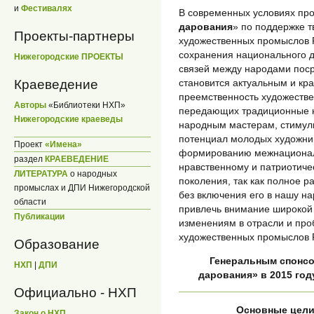
и
Фестивалях
В современных условиях про
дарования
» по поддержке 
Проекты-партнеры
художественных промыслов 
сохранения национального д
Нижегородские ПРОЕКТЫ
связей между народами пос
становится актуальным и кр
Краеведение
преемственность художестве
Авторы
«Библиотеки НХП»
передающих традиционные н
Нижегородские краеведы
народным мастерам, стимули
потенциал молодых художник
Проект
«Имена»
формированию межнационал
раздел
КРАЕВЕДЕНИЕ
нравственному и патриотич
ЛИТЕРАТУРА
о народных
поколения, так как полное 
промыслах и ДПИ Нижегородской
без включения его в нашу на
области
привлечь внимание широкой
Публикации
изменениям в отрасли и про
художественных промыслов 
Образование
Генеральным спонс
НХП
|
ДПИ
дарования» в 2015 го
Официально - НХП
Основные цели
Закон о НХП