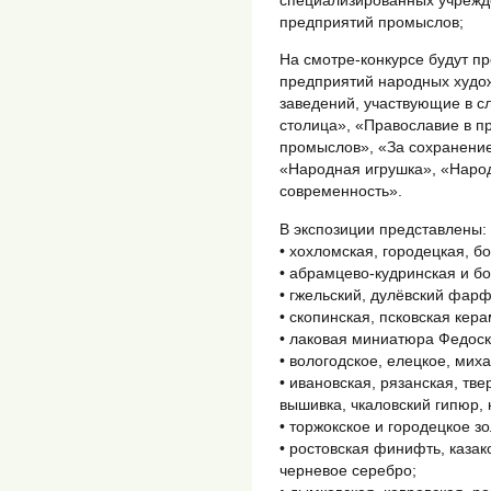
специализированных учрежде
предприятий промыслов;
На смотре-конкурсе будут п
предприятий народных худо
заведений, участвующие в 
столица», «Православие в п
промыслов», «За сохранение
«Народная игрушка», «Народ
современность».
В экспозиции представлены:
• хохломская, городецкая, б
• абрамцево-кудринская и бо
• гжельский, дулёвский фар
• скопинская, псковская кера
• лаковая миниатюра Федоск
• вологодское, елецкое, мих
• ивановская, рязанская, тве
вышивка, чкаловский гипюр, 
• торжокское и городецкое з
• ростовская финифть, каза
черневое серебро;