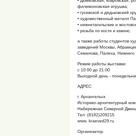
• дымковская, ковровская, р
филимоновская игрушка;
• гусевской и дядьковский хр
• художественный металл Па
• нижнетагильские и жостовс
• резьба по кости и камню;
а также работы студентов 
заведений Москвы, Абрамцев
Семенова, Палеха, Нижнего 
Режим работы выставки:
с 10:00 до 21:00
Выходной день - понедельни
АДРЕС:
г. Архангельск
Историко-архитектурный ком
Набережная Северной Двины
Тел: (8182)209215
www. kraeved29.ru
Организатор: