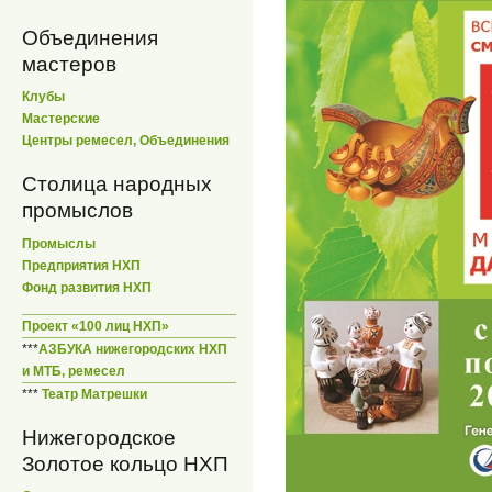
Объединения
мастеров
Клубы
Мастерские
Центры ремесел, Объединения
Столица народных
промыслов
Промыслы
Предприятия НХП
Фонд развития НХП
Проект «100 лиц НХП»
***
АЗБУКА нижегородских НХП
и МТБ, ремесел
***
Театр Матрешки
Нижегородское
Золотое кольцо НХП