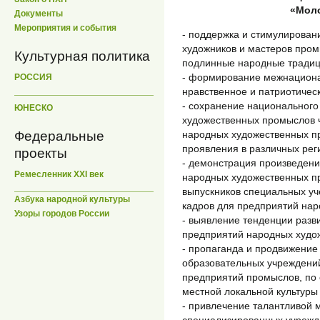
«Мол
Документы
Мероприятия и события
- поддержка и стимулирован
художников и мастеров пром
Культурная политика
подлинные народные традиц
- формирование межнациона
РОССИЯ
нравственное и патриотичес
- сохранение национального
ЮНЕСКО
художественных промыслов ч
Федеральные
народных художественных п
проявления в различных рег
проекты
- демонстрация произведени
Ремесленник XXI век
народных художественных п
выпускников специальных уч
Азбука народной культуры
кадров для предприятий на
Узоры городов России
- выявление тенденции разв
предприятий народных худо
- пропаганда и продвижение 
образовательных учреждений
предприятий промыслов, по
местной локальной культуры
- привлечение талантливой 