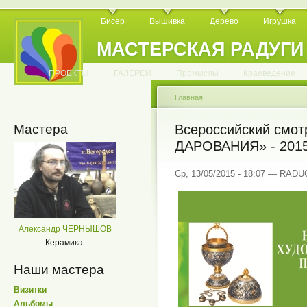
Бисер
Вышивка
Дерево
Игрушка
МАСТЕРСКАЯ РАДУГИ
.
.
.
.
.
.
.
.
.
.
.
.
ПРОЕКТЫ
ГАЛЕРЕИ
Промыслы
Краеведение
Главная
Мастера
Всероссийский смо
ДАРОВАНИЯ» - 201
Ср, 13/05/2015 - 18:07 — RAD
Александр ЧЕРНЫШОВ
Керамика.
Наши мастера
Визитки
Альбомы