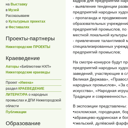
кадров для предприятий на
на
Выставку
- выявление тенденции разв
в
Музей
предприятий народных худо
Рассказываем
- пропаганда и продвижение 
о
Культурных проектах
образовательных учреждений
и
Фестивалях
предприятий промыслов, по
местной локальной культуры
Проекты-партнеры
- привлечение талантливой 
специализированных учрежде
Нижегородские ПРОЕКТЫ
предприятий промыслов;
Краеведение
На смотре-конкурсе будут п
Авторы
«Библиотеки НХП»
предприятий народных худо
Нижегородские краеведы
заведений, участвующие в с
Великая Держава», «Правосл
Проект
«Имена»
народных промыслов», «За 
раздел
КРАЕВЕДЕНИЕ
искусства», «Народная игру
ЛИТЕРАТУРА
о народных
Традиции и современность».
промыслах и ДПИ Нижегородской
В экспозиции представлены:
области
•хохломская, городецкая, бо
Публикации
•абрамцево-кудринская и бог
Образование
•гжельский, дулёвский фарф