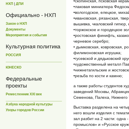
•скопинская, псковская кера
НХП
|
ДПИ
•лаковая миниатюра Федоски
•вологодское, елецкое, миха
Официально - НХП
•ивановская, рязанская, твер
Закон о НХП
вышивка, чкаловский гипюр, 
Документы
•торжокское и городецкое зо
Мероприятия и события
•ростовская финифть, казак
черневое серебро;
Культурная политика
• дымковская, ковровская, р
филимоновская игрушка;
РОССИЯ
•гусевской и дядьковский хру
•художественный металл Пав
ЮНЕСКО
•нижнетагильские и жостовс
•резьба по кости и камню;
Федеральные
проекты
а также работы студентов 
заведений Москвы, Абрамцев
Ремесленник XXI век
Семенова, Палеха, Нижнего 
Азбука народной культуры
Выставка разделена на четы
Узоры городов России
него вошли изделия с темат
зал разбит на 2 части: одна
промыслов» и «Русское круж