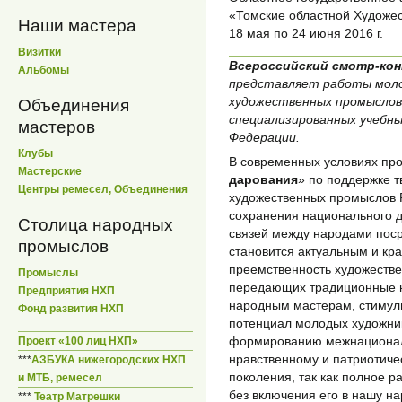
«Томские областной Художе
Наши мастера
18 мая по 24 июня 2016 г.
Визитки
Всероссийский смотр-к
Альбомы
представляет работы моло
художественных промыслов
Объединения
специализированных учебны
мастеров
Федерации.
Клубы
В современных условиях про
Мастерские
дарования
» по поддержке 
Центры ремесел, Объединения
художественных промыслов 
сохранения национального д
Столица народных
связей между народами пос
промыслов
становится актуальным и кр
преемственность художестве
Промыслы
передающих традиционные н
Предприятия НХП
народным мастерам, стимули
Фонд развития НХП
потенциал молодых художник
формированию межнационал
Проект «100 лиц НХП»
нравственному и патриотич
***
АЗБУКА нижегородских НХП
поколения, так как полное 
и МТБ, ремесел
без включения его в нашу на
***
Театр Матрешки