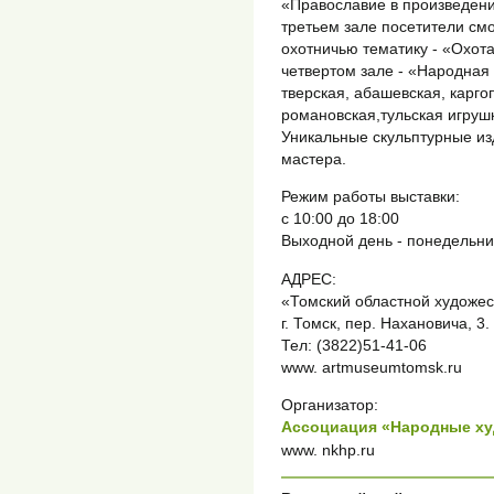
«Православие в произведен
третьем зале посетители см
охотничью тематику - «Охота
четвертом зале - «Народная 
тверская, абашевская, карг
романовская,тульская игрушк
Уникальные скульптурные из
мастера.
Режим работы выставки:
с 10:00 до 18:00
Выходной день - понедельни
АДРЕС:
«Томский областной художе
г. Томск, пер. Нахановича, 3.
Тел: (3822)51-41-06
www. artmuseumtomsk.ru
Организатор:
Ассоциация «Народные х
www. nkhp.ru