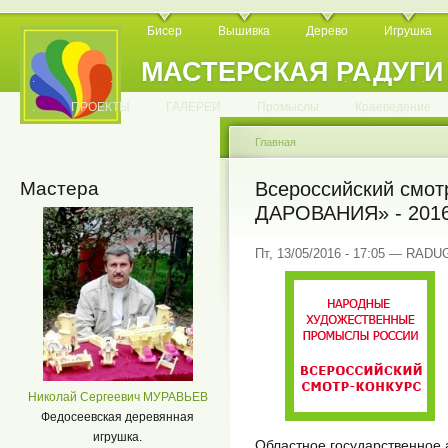
Бисер
Вышивка
Дерево
Игрушка
МАСТЕРСКАЯ РАДУГИ
.
.
.
.
.
.
.
.
.
.
.
.
ПРОЕКТЫ
ГАЛЕРЕИ
Промыслы
Краеведение
Главная
Мастера
Всероссийский смо
ДАРОВАНИЯ» - 201
Пт, 13/05/2016 - 17:05 — RADU
Николай Сергеевич МУРАВЬЕВ
Федосеевская деревянная
игрушка.
Областное государственное 