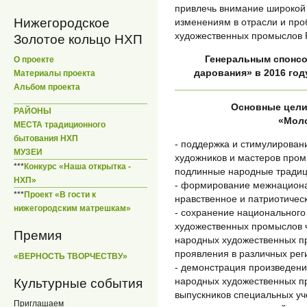
привлечь внимание широкой
Нижегородское
изменениям в отрасли и про
художественных промыслов 
Золотое кольцо НХП
Генеральным спонс
О проекте
дарования» в 2016 го
Материалы проекта
Альбом проекта
Основные цели
РАЙОНЫ
«Мол
МЕСТА традиционного
бытования НХП
- поддержка и стимулирован
МУЗЕИ
художников и мастеров пром
***
Конкурс «Наша открытка -
подлинные народные традиц
НХП»
- формирование межнациона
***
Проект «В гости к
нравственное и патриотичес
нижегородским матрешкам»
- сохранение национального
художественных промыслов ч
Премия
народных художественных п
проявления в различных рег
«ВЕРНОСТЬ ТВОРЧЕСТВУ»
- демонстрация произведени
народных художественных п
Культурные события
выпускников специальных уч
Приглашаем