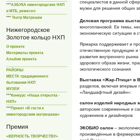
специалистов в данной сфер
***
АЗБУКА нижегородских НХП
музеи для решения общих за
и МТБ, ремесел
***
Театр Матрешки
Деловая программа выста
многоплановой. Ее темы, не
Нижегородское
экономическую ситуацию в с
Золотое кольцо НХП
Ярмарка поддерживает и пр
О проекте
отечественную продукцию и 
Материалы проекта
развития внутреннего рынка
Альбом проекта
здорового образа жизни, пра
экологического сознания.
РАЙОНЫ
МЕСТА традиционного
Выставка «Жар-Птица» в 
бытования НХП
разделов, включая впервые 
МУЗЕИ
«Ландшафтный дизайн»:
***
Конкурс «Наша открытка -
НХП»
салон изделий народных 
***
Проект «В гости к
авторские современные и с
нижегородским матрешкам»
художников и дизайнеров.
Премия
ЭКОБИО салон
– экологичес
произведённые в фермерских
«ВЕРНОСТЬ ТВОРЧЕСТВУ»