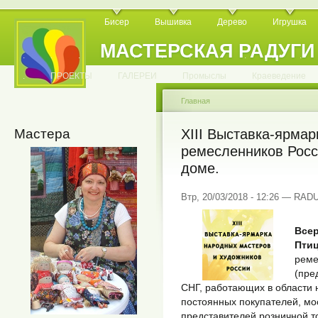
Бисер
Вышивка
Дерево
Игрушка
МАСТЕРСКАЯ РАДУГИ
.
.
.
.
.
.
.
.
.
.
.
.
ПРОЕКТЫ
ГАЛЕРЕИ
Промыслы
Краеведение
Главная
Мастера
XIII Выставка-ярма
ремесленников Рос
доме.
Втр, 20/03/2018 - 12:26 — RA
Всер
Пти
реме
(пре
СНГ, работающих в области н
постоянных покупателей, мос
представителей розничной т