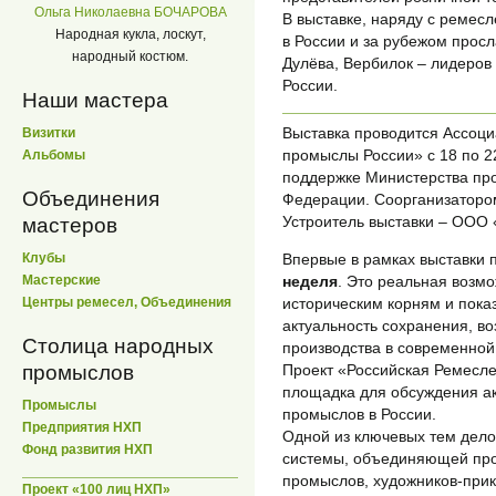
Ольга Николаевна БОЧАРОВА
В выставке, наряду с ремес
Народная кукла, лоскут,
в России и за рубежом прос
народный костюм.
Дулёва, Вербилок – лидеро
России.
Наши мастера
Выставка проводится Ассоц
Визитки
промыслы России» с 18 по 
Альбомы
поддержке Министерства пр
Объединения
Федерации. Соорганизаторо
Устроитель выставки – ООО
мастеров
Клубы
Впервые в рамках выставки 
Мастерские
неделя
. Это реальная возмо
Центры ремесел, Объединения
историческим корням и пока
актуальность сохранения, в
Столица народных
производства в современной
промыслов
Проект «Российская Ремесле
площадка для обсуждения а
Промыслы
промыслов в России.
Предприятия НХП
Одной из ключевых тем дело
Фонд развития НХП
системы, объединяющей про
промыслов, художников-прик
Проект «100 лиц НХП»