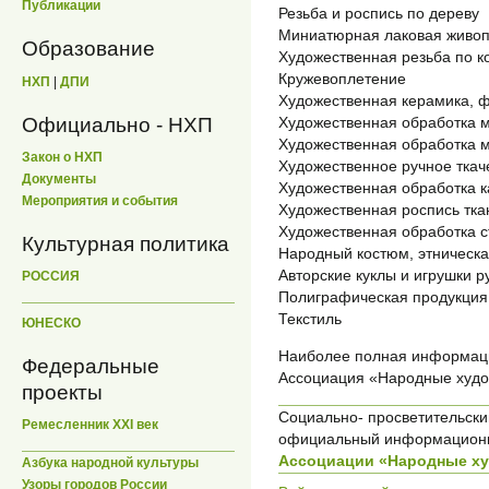
Публикации
Резьба и роспись по дереву
Миниатюрная лаковая живоп
Образование
Художественная резьба по к
Кружевоплетение
НХП
|
ДПИ
Художественная керамика, 
Официально - НХП
Художественная обработка м
Художественная обработка 
Закон о НХП
Художественное ручное ткаче
Документы
Художественная обработка 
Мероприятия и события
Художественная роспись тка
Художественная обработка с
Культурная политика
Народный костюм, этническа
Авторские куклы и игрушки 
РОССИЯ
Полиграфическая продукция,
Текстиль
ЮНЕСКО
Наиболее полная информация
Федеральные
Ассоциация «Народные худо
проекты
Социально- просветительский
Ремесленник XXI век
официальный информационн
Ассоциации «Народные х
Азбука народной культуры
Узоры городов России