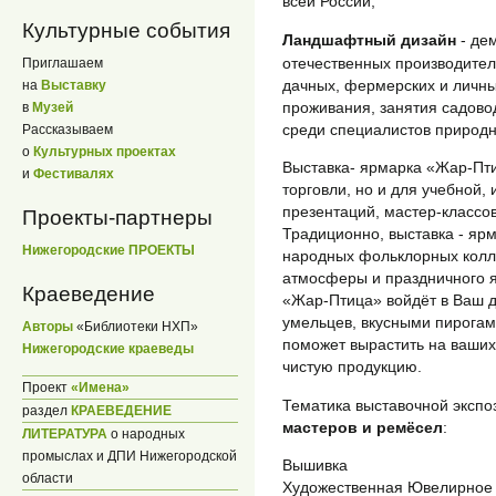
всей России;
Культурные события
Ландшафтный дизайн
- де
отечественных производител
Приглашаем
дачных, фермерских и личны
на
Выставку
проживания, занятия садово
в
Музей
среди специалистов природн
Рассказываем
о
Культурных проектах
Выставка- ярмарка «Жар-Пти
и
Фестивалях
торговли, но и для учебной,
презентаций, мастер-классов
Проекты-партнеры
Традиционно, выставка - яр
Нижегородские ПРОЕКТЫ
народных фольклорных колле
атмосферы и праздничного 
Краеведение
«Жар-Птица» войдёт в Ваш 
умельцев, вкусными пирога
Авторы
«Библиотеки НХП»
поможет вырастить на ваших
Нижегородские краеведы
чистую продукцию.
Проект
«Имена»
Тематика выставочной экспо
раздел
КРАЕВЕДЕНИЕ
мастеров и ремёсел
:
ЛИТЕРАТУРА
о народных
промыслах и ДПИ Нижегородской
Вышивка
области
Художественная Ювелирное 