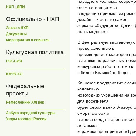
народного костюма, совреме
НХП
|
ДПИ
его «настоящее», а
внедрение приемов из ремес
Официально - НХП
дизайн – и есть то самое
зеркало «будущего». Девиз 
Закон о НХП
стать модным!»
Документы
Мероприятия и события
В Центральную выставочную 
представленные в
Культурная политика
произведениях мастеров пр
выставки по различным номи
РОССИЯ
конкурсных работ по теме к
юбилею Великой победы.
ЮНЕСКО
Клинское предприятие елочн
Федеральные
коллекцию
проекты
новогодних украшений на во
для посетителя
Ремесленник XXI век
будет серия панно Златоуст
смертные бои и
Азбука народной культуры
встреча солдат-героев после
Узоры городов России
алтайской
керамики предприятия «Тури