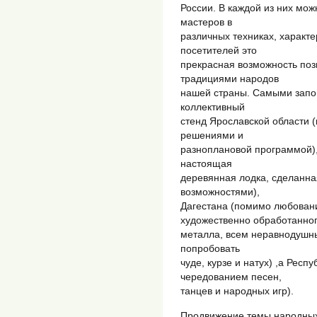
России. В каждой из них мож
мастеров в
различных техниках, характе
посетителей это
прекрасная возможность поз
традициями народов
нашей страны. Самыми запо
коллективный
стенд Ярославской области 
решениями и
разноплановой программой),
настоящая
деревянная лодка, сделанн
возможностями),
Дагестана (помимо любовани
художественно обработанно
металла, всем неравнодушны
попробовать
чуде, курзе и натух) ,а Рес
чередованием песен,
танцев и народных игр).
Продвижение темы народных