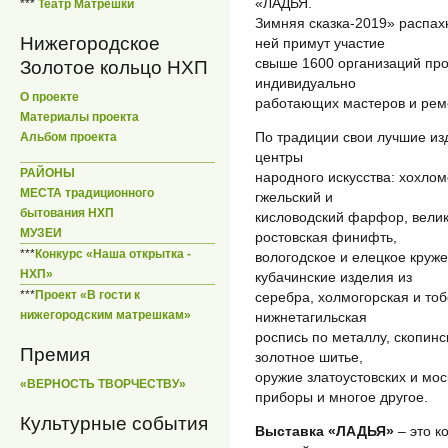
«ЛАДЬЯ.
***
Театр Матрешки
Зимняя сказка-2019» распахн
Нижегородское
ней примут участие
свыше 1600 организаций про
Золотое кольцо НХП
индивидуально
О проекте
работающих мастеров и реме
Материалы проекта
По традиции свои лучшие из
Альбом проекта
центры
РАЙОНЫ
народного искусства: хохлом
МЕСТА традиционного
гжельский и
бытования НХП
кисловодский фарфор, велик
МУЗЕИ
ростовская финифть,
***
Конкурс «Наша открытка -
вологодское и елецкое круже
НХП»
кубачинские изделия из
***
Проект «В гости к
серебра, холмогорская и тоб
нижегородским матрешкам»
нижнетагильская
роспись по металлу, скопинс
Премия
золотное шитье,
оружие златоустовских и мос
«ВЕРНОСТЬ ТВОРЧЕСТВУ»
приборы и многое другое.
Культурные события
Выставка «ЛАДЬЯ»
– это к