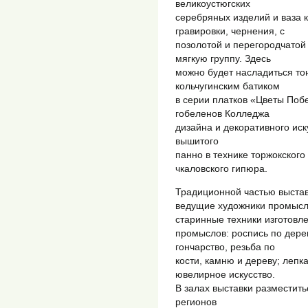
великоустюгских
серебряных изделий и ваза к
гравировки, чернения, с
позолотой и перегородчатой
мягкую группу. Здесь
можно будет насладиться т
кольчугинским батиком
в серии платков «Цветы Поб
гобеленов Колледжа
дизайна и декоративного иск
вышитого
панно в технике торжокского
чкаловского гипюра.
Традиционной частью выстав
ведущие художники промысл
старинные техники изготовл
промыслов: роспись по дерев
гончарство, резьба по
кости, камню и дереву; лепк
ювелирное искусство.
В залах выставки разместить
регионов