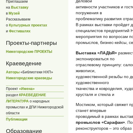
деловой
Приглашаем
активности участников и гост
на
Выставку
погружения в
в
Музей
проблематику развития отра
Рассказываем
В рамках выставки пройдет 
о
Культурных проектах
специалистов предприятий 
и
Фестивалях
мероприятия по вопросам п
Проекты-партнеры
промыслов, бизнес-кейсы, с
Нижегородские ПРОЕКТЫ
Выставка «ЛАДЬЯ»
размест
экспонироваться по
Краеведение
отраслевому принципу: сал
живописи,
Авторы
«Библиотеки НХП»
художественной резьбы по де
Нижегородские краеведы
художественного
ткачества и ковроделия, худ
Проект
«Имена»
хрусталя и стекла и
раздел
КРАЕВЕДЕНИЕ
ЛИТЕРАТУРА
о народных
Мостиком, который свяжет п
промыслах и ДПИ Нижегородской
станет впервые
области
проводимый в рамках выста
Публикации
промыслов «Сарафан»
. П
реконструкторов – это образ
Образование