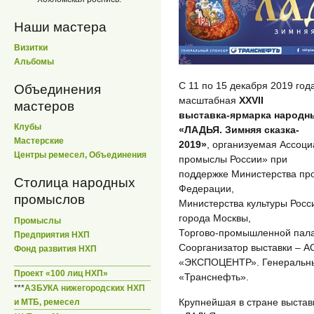
Наши мастера
Визитки
Альбомы
С 11 по 15 декабря 2019 год
Объединения
масштабная
XXVII
мастеров
выставка-ярмарка народн
Клубы
«ЛАДЬЯ. Зимняя сказка-
Мастерские
2019»
, организуемая Ассоц
Центры ремесел, Объединения
промыслы России» при
поддержке Министерства пр
Столица народных
Федерации,
промыслов
Министерства культуры Росс
города Москвы,
Промыслы
Торгово-промышленной пала
Предприятия НХП
Соорганизатор выставки – А
Фонд развития НХП
«ЭКСПОЦЕНТР». Генеральны
Проект «100 лиц НХП»
«Транснефть».
***
АЗБУКА нижегородских НХП
Крупнейшая в стране выста
и МТБ, ремесел