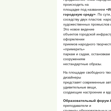
происходить на
площадке под названием
«И
городскую среду»
. По сут
соседству двух пластов: нар
художественных промыслов 
Это новое видение
объектов городской инфраст
оформлении
приемов народного творчест
«примерить»
паркам и садам, остановкам
сооружениям
нестандартные образы.
На площадке свободного тво
дизайнеры
представят современные авт
удивительные вещи,
создающие настроение и вд
Образовательный форум А
преподаватели и
студенты образовательных у