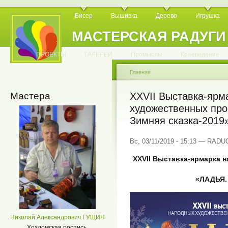
Бисер
Вышивка
Дерево
Игрушка
МАСТЕРСКАЯ РАДУГИ
.
.
.
.
.
.
.
.
.
.
.
.
ПРОЕКТЫ
ГАЛЕРЕИ
Промыслы
Краеведение
Главная
Мастера
XXVII Выставка-ярм
художественных пр
Зимняя сказка-2019
Вс, 03/11/2019 - 15:13 — RAD
XXVII Выставка-ярмарка
«ЛАДЬЯ. 
Николай Александрович ГУЩИН
Хохломская роспись.