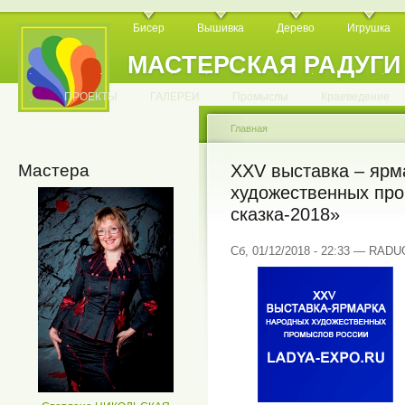
Бисер
Вышивка
Дерево
Игрушка
МАСТЕРСКАЯ РАДУГИ
.
.
.
.
.
.
.
.
.
.
.
.
ПРОЕКТЫ
ГАЛЕРЕИ
Промыслы
Краеведение
Главная
Мастера
XXV выставка – ярм
художественных пр
сказка-2018»
Сб, 01/12/2018 - 22:33 — RAD