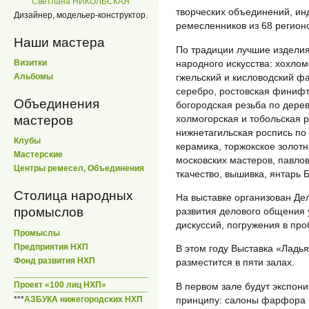
Светлана НИКОЛЬСКАЯ
творческих объединений, и
Дизайнер, модельер-конструктор.
ремесленников из 68 регион
Наши мастера
По традиции лучшие изделия
народного искусства: хохлом
Визитки
гжельский и кисловодский ф
Альбомы
серебро, ростовская финифть
Объединения
богородская резьба по дерев
холмогорская и тобольская р
мастеров
нижнетагильская роспись по 
Клубы
керамика, торжокское золотн
Мастерские
московских мастеров, павло
Центры ремесел, Объединения
ткачество, вышивка, янтарь Б
Столица народных
На выставке организован Де
промыслов
развития делового общения у
дискуссий, погружения в про
Промыслы
Предприятия НХП
В этом году Выставка «Ладь
Фонд развития НХП
разместится в пяти залах.
Проект «100 лиц НХП»
В первом зале будут экспон
принципу: салоны фарфора и
***
АЗБУКА нижегородских НХП