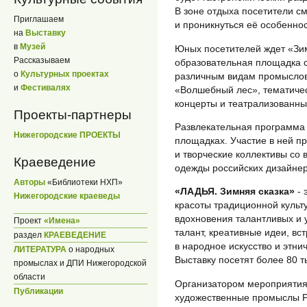
В зоне отдыха посетители с
Приглашаем
и проникнуться её особенно
на
Выставку
в
Музей
Юных посетителей ждет «Зим
Рассказываем
образовательная площадка 
о
Культурных проектах
различным видам промыслов
и
Фестивалях
«Волшебный лес», тематичес
концерты и театрализованны
Проекты-партнеры
Развлекательная программа 
Нижегородские ПРОЕКТЫ
площадках. Участие в ней п
и творческие коллективы со 
Краеведение
одежды российских дизайнер
Авторы
«Библиотеки НХП»
«ЛАДЬЯ. Зимняя сказка»
- 
Нижегородские краеведы
красоты традиционной куль
вдохновения талантливых и 
Проект
«Имена»
талант, креативные идеи, в
раздел
КРАЕВЕДЕНИЕ
в народное искусство и этнич
ЛИТЕРАТУРА
о народных
Выставку посетят более 80 т
промыслах и ДПИ Нижегородской
области
Организатором мероприятия
Публикации
художественные промыслы Р