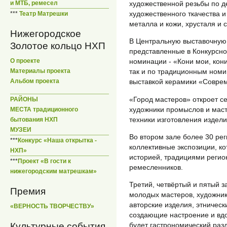
художественной резьбы по де
и МТБ, ремесел
художественного ткачества 
***
Театр Матрешки
металла и кожи, хрусталя и ст
Нижегородское
В Центральную выставочную 
Золотое кольцо НХП
представленные в Конкурсно
номинации - «Кони мои, кон
О проекте
так и по традиционным номи
Материалы проекта
выставкой керамики «Соврем
Альбом проекта
«Город мастеров» откроет с
РАЙОНЫ
художники промыслов и мас
МЕСТА традиционного
техники изготовления издел
бытования НХП
МУЗЕИ
Во втором зале более 30 ре
***
Конкурс «Наша открытка -
коллективные экспозиции, к
НХП»
историей, традициями реги
***
Проект «В гости к
ремесленников.
нижегородским матрешкам»
Третий, четвёртый и пятый з
Премия
молодых мастеров, художник
авторские изделия, этничес
«ВЕРНОСТЬ ТВОРЧЕСТВУ»
создающие настроение и вд
Культурные события
будет гастрономический разд