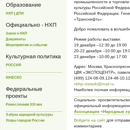
промышленности и торговли
Образование
культуры Российской Федер
Российской Федерации. Ген
НХП
|
ДПИ
«Транснефть».
Официально - НХП
Добро пожаловать в волшебн
Закон о НХП
Режим работы выставки:
Документы
19 декабря –12:30 до 19:00
Мероприятия и события
20-22 декабря –10:00 до 19:
Культурная политика
23 декабря –10:00 до 17:00
РОССИЯ
Адрес: Москва, Краснопресне
ЦВК «ЭКСПОЦЕНТР», павильо
ЮНЕСКО
(499) 124-08-09,124-48-10,1
nkhp-vistavki@mail.ru
Федеральные
Наиболее полная информация
проекты
Социально- просветительский
Ремесленник XXI век
официальный информационн
Ассоциации «Народные х
Азбука народной культуры
Войдите на сайт
для отправк
Узоры городов России
комментариев