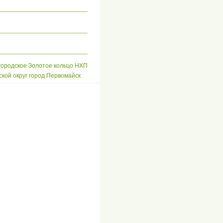
ородское Золотое кольцо НХП
ской округ город Первомайск