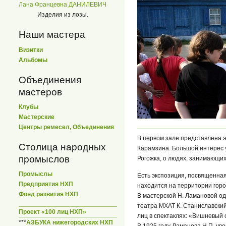
Лана Францевна ДАНИЛЕВИЧ
Изделия из лозы.
Наши мастера
Визитки
Альбомы
Объединения
мастеров
Клубы
Мастерские
Центры ремесел, Объединения
В первом зале представлена 
Столица народных
Карамзина. Большой интерес 
промыслов
Рогожка, о людях, занимающи
Промыслы
Есть экспозиция, посвященна
Предприятия НХП
находится на территории горо
Фонд развития НХП
В мастерской Н. Ламановой од
театра МХАТ К. Станиславский
Проект «100 лиц НХП»
лиц в спектаклях: «Вишневый 
***
АЗБУКА нижегородских НХП
В 1925 году Ламанова Н.П. у