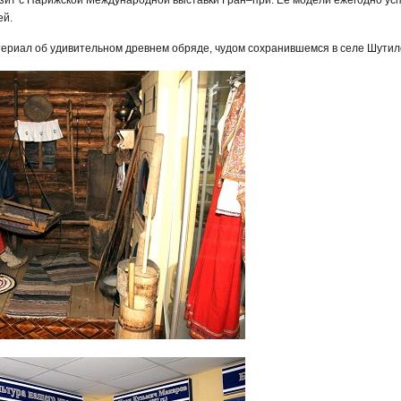
ей.
териал об удивительном древнем обряде, чудом сохранившемся в селе Шутил