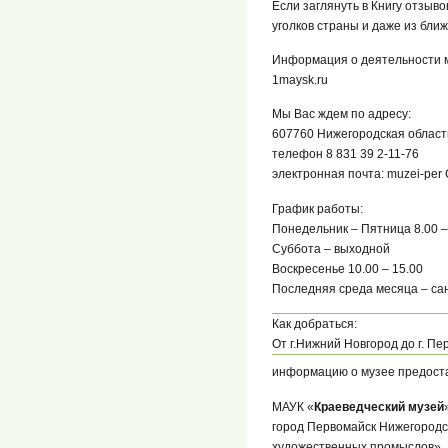
Если заглянуть в Книгу отзыв
уголков страны и даже из ближ
Информация о деятельности м
1maysk.ru
Мы Вас ждем по адресу:
607760 Нижегородская область,
телефон 8 831 39 2-11-76
электронная почта: muzei-per
График работы:
Понедельник – Пятница 8.00 –
Суббота – выходной
Воскресенье 10.00 – 15.00
Последняя среда месяца – са
Как добраться:
От г.Нижний Новгород до г. П
информацию о музее предост
МАУК «
Краеведческий музей
город Первомайск Нижегородс
художественных промыслов».