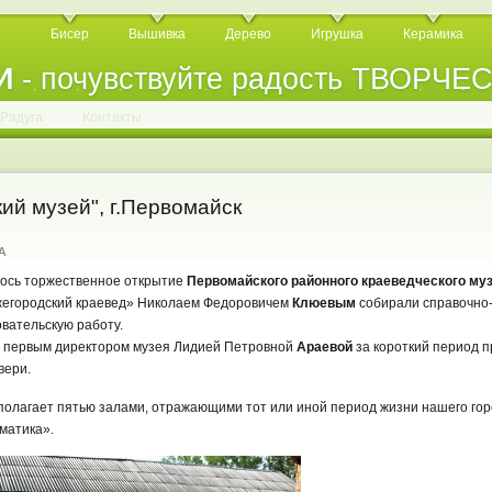
Бисер
Вышивка
Дерево
Игрушка
Керамика
И
- почувствуйте радость ТВОРЧЕ
.
.
.
.
.
.
.
.
.
.
.
Радуга
Контакты
ий музей", г.Первомайск
A
лось торжественное открытие
Первомайского районного краеведческого му
жегородский краевед» Николаем Федоровичем
Клюевым
собирали справочно
вательскую работу.
 с первым директором музея Лидией Петровной
Араевой
за короткий период п
вери.
полагает пятью залами, отражающими тот или иной период жизни нашего го
матика».