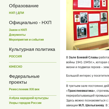
Образование
НХП
|
ДПИ
Официально - НХП
Закон о НХП
Документы
Мероприятия и события
Культурная политика
РОССИЯ
В
Зале Боевой Славы
работа
войны 1941-1945гг.», которая
ЮНЕСКО
жизни и подвигах героев – зе
Федеральные
Большой интерес у посетите
проекты
В третьем зале постоянно де
Ремесленник XXI век
«
Транспневматика
», строчев
перерабатывающей промышле
Азбука народной культуры
Здесь можно познакомиться с
Узоры городов России
авиации
М.П. Шелыганову
. В