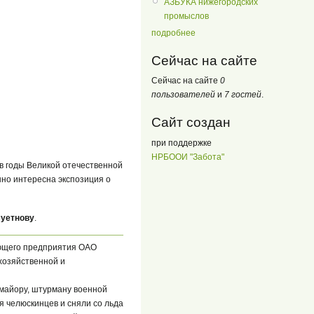
АЗБУКА нижегородских
промыслов
подробнее
Сейчас на сайте
Сейчас на сайте
0
пользователей
и
7 гостей
.
Сайт создан
при поддержке
НРБООИ "Забота"
в годы Великой отечественной
нно интересна экспозиция о
Суетнову
.
ующего предприятия ОАО
охозяйственной и
 майору, штурману военной
я челюскинцев и сняли со льда