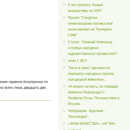
9 лет проекту. Новые
инициативы по НХП.
Проект "Сундучок
нижегородских промыслов"
анонсирован на "Конкурсе
СМИ"
Статус: "Нижний Новгород -
столица народных
художественных промыслов"!
НАМ 7 ЛЕТ!
"Лиса и заяц" сделаны по
принципу народных прялок,
городецкой живописи...
вские гармони безупречны по
«А можно ли жить, не повидав
но всего лишь двадцать две.
Нижнего Новгорода?»
Теофиль Готье. Путешествие в
Россию.
Чебурашка - Бурлаки -
"Коноводка".
«ЗНАК КАЧЕСТВА»: «НГХМ»