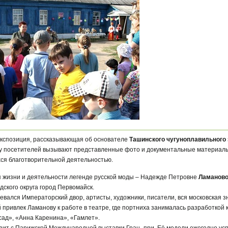
экспозиция, рассказывающая об основателе
Ташинского чугуноплавильного
у посетителей вызывают представленные фото и документальные материал
хся благотворительной деятельностью.
я жизни и деятельности легенде русской моды – Надежде Петровне
Ламанов
дского округа город Первомайск.
евался Императорский двор, артисты, художники, писатели, вся московская зн
 привлек Ламанову к работе в театре, где портниха занималась разработкой
сад», «Анна Каренина», «Гамлет».
возит с Парижской Международной выставки Гран–при. Её модели ежегодно у