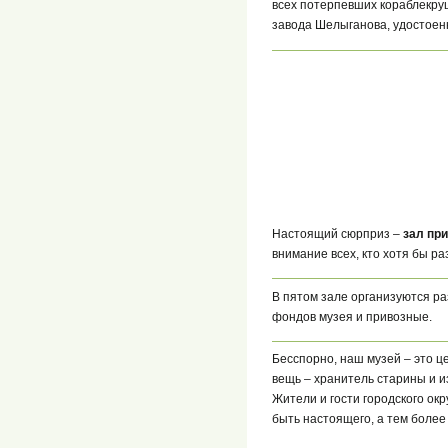
всех потерпевших кораблекруш
завода Шелыганова, удостоен
Настоящий сюрприз –
зал пр
внимание всех, кто хотя бы ра
В пятом зале организуются р
фондов музея и привозные.
Бесспорно, наш музей – это ц
вещь – хранитель старины и и
Жители и гости городского ок
быть настоящего, а тем более