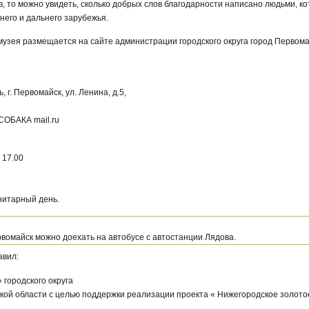
ов, то можно увидеть, сколько добрых слов благодарности написано людьми, 
него и дальнего зарубежья.
узея размещается на сайте администрации городского округа город Первома
 г. Первомайск, ул. Ленина, д.5,
 СОБАКА mail.ru
 17.00
нитарный день.
ервомайск можно доехать на автобусе с автостанции Лядова.
авил:
» городского округа
кой области c целью поддержки реализации проекта « Нижегородское золото