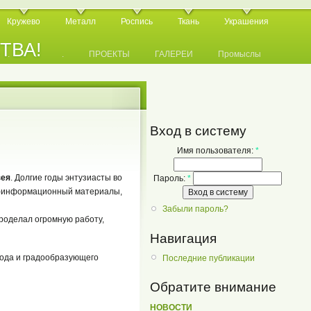
Кружево
Металл
Роспись
Ткань
Украшения
СТВА!
.
.
.
ПРОЕКТЫ
ГАЛЕРЕИ
Промыслы
Вход в систему
Имя пользователя:
*
зея
. Долгие годы энтузиасты во
Пароль:
*
-информационный материалы,
Забыли пароль?
роделал огромную работу,
Навигация
рода и градообразующего
Последние публикации
Обратите внимание
НОВОСТИ