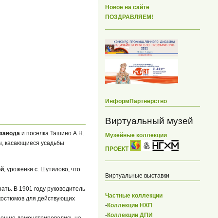
Новое на сайте
ПОЗДРАВЛЯЕМ!
ИнформПартнерство
Виртуальный музей
 завода
и поселка Ташино А.Н.
Музейные коллекции
ы, касающиеся усадьбы
ПРОЕКТ
ой
, уроженки с. Шутилово, что
Виртуальные выставки
ать. В 1901 году руководитель
Частные коллекции
 костюмов для действующих
-
Коллекции НХП
-
Коллекции ДПИ
спешно демонстрировались на