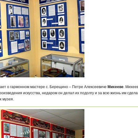
вает о гармонном мастере с. Берещино – Петре Алексеевиче
Михееве
. Михее
произведения искусства, недаром он делал их подолгу и за всю жизнь им сдела
х музея.