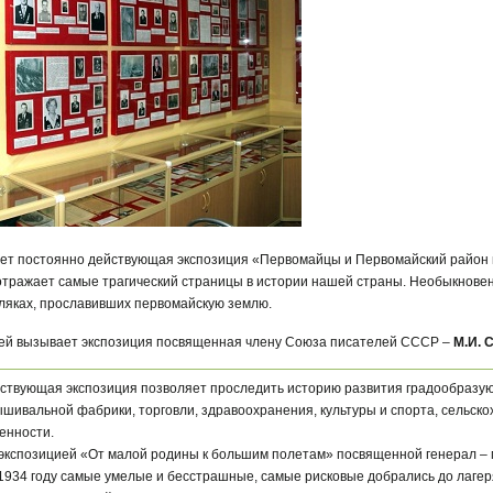
ет постоянно действующая экспозиция «Первомайцы и Первомайский район 
 отражает самые трагический страницы в истории нашей страны. Необыкнове
мляках, прославивших первомайскую землю.
лей вызывает экспозиция посвященная члену Союза писателей СССР –
М.И. 
йствующая экспозиция позволяет проследить историю развития градообраз
ышивальной фабрики, торговли, здравоохранения, культуры и спорта, сельск
нности.
 экспозицией «От малой родины к большим полетам» посвященной генерал –
 1934 году самые умелые и бесстрашные, самые рисковые добрались до лагер