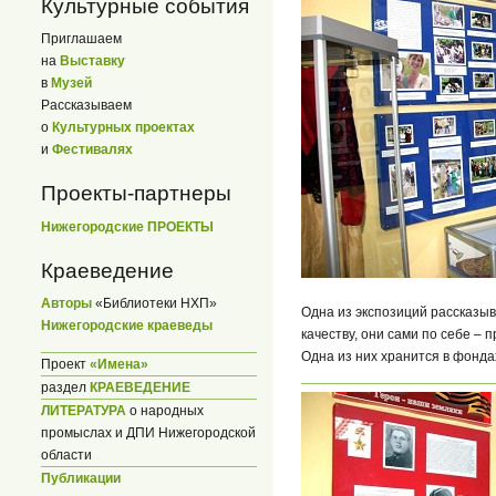
Культурные события
Приглашаем
на
Выставку
в
Музей
Рассказываем
о
Культурных проектах
и
Фестивалях
Проекты-партнеры
Нижегородские ПРОЕКТЫ
Краеведение
Авторы
«Библиотеки НХП»
Одна из экспозиций рассказы
Нижегородские краеведы
качеству, они сами по себе – 
Одна из них хранится в фонда
Проект
«Имена»
раздел
КРАЕВЕДЕНИЕ
ЛИТЕРАТУРА
о народных
промыслах и ДПИ Нижегородской
области
Публикации