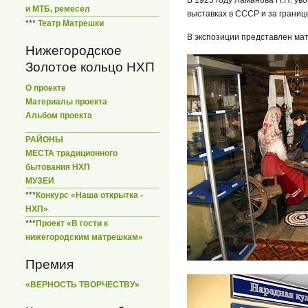
и МТБ, ремесел
выставках в СССР и за границ
***
Театр Матрешки
В экспозиции представлен ма
Нижегородское
Золотое кольцо НХП
О проекте
Материалы проекта
Альбом проекта
РАЙОНЫ
МЕСТА традиционного
бытования НХП
МУЗЕИ
***
Конкурс «Наша открытка -
НХП»
***
Проект «В гости к
нижегородским матрешкам»
Премия
«ВЕРНОСТЬ ТВОРЧЕСТВУ»