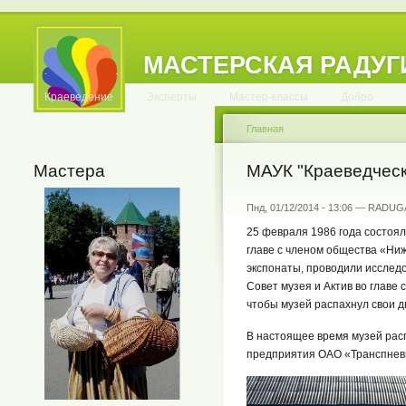
МАСТЕРСКАЯ РАДУГ
.
.
.
.
.
.
.
.
.
.
.
Краеведение
Эксперты
Мастер-классы
Добро
Главная
Мастера
МАУК "Краеведческ
Пнд, 01/12/2014 - 13:06 — RADUG
25 февраля 1986 года состоя
главе с членом общества «Ни
экспонаты, проводили исследо
Совет музея и Актив во главе
чтобы музей распахнул свои д
В настоящее время музей рас
предприятия ОАО «Транспнев