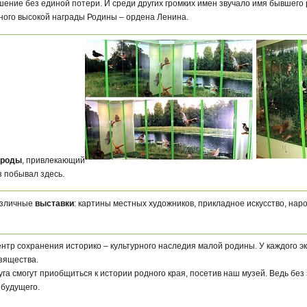
ение без единой потери. И среди других громких имен звучало имя бывшего
ного высокой награды Родины – ордена Ленина.
ироды
, привлекающий
з побывал здесь.
азличные
выставки
: картины местных художников, прикладное искусство, наро
ентр сохранения историко – культурного наследия малой родины. У каждого э
зящества.
руга смогут приобщиться к истории родного края, посетив наш музей. Ведь бе
 будущего.