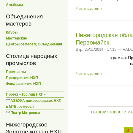
Альбомы
Читать далее
Объединения
мастеров
Клубы
Нижегородская облас
Мастерские
Первомайск.
Центры ремесел, Объединения
Втр, 25/11/2014 - 17:13 — RA
Столица народных
в рамках Пр
промыслов
н
Промыслы
Читать далее
Предприятия НХП
Фонд развития НХП
Проект «100 лиц НХП»
***
АЗБУКА нижегородских НХП
_____________
и МТБ, ремесел
ГЛАВНАЯ
НОВОСТИ
МА
***
Театр Матрешки
Нижегородское
Золотое кольцо НХП