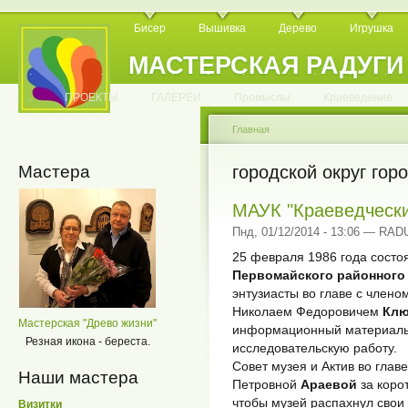
Бисер
Вышивка
Дерево
Игрушка
МАСТЕРСКАЯ РАДУГИ
.
.
.
.
.
.
.
.
.
.
.
.
ПРОЕКТЫ
ГАЛЕРЕИ
Промыслы
Краеведение
Главная
Мастера
городской округ гор
МАУК "Краеведчески
Пнд, 01/12/2014 - 13:06 — RA
25 февраля 1986 года состо
Первомайского районного 
энтузиасты во главе с член
Николаем Федоровичем
Кл
Мастерская "Древо жизни"
информационный материалы,
Резная икона - береста.
исследовательскую работу.
Совет музея и Актив во гла
Наши мастера
Петровной
Араевой
за коро
чтобы музей распахнул свои
Визитки