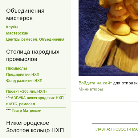
Объединения
мастеров
Клубы
Мастерские
Центры ремесел, Объединения
Столица народных
промыслов
Промыслы
Предприятия НХП
Фонд развития НХП
Войдите на сайт
для отправк
Миниатюры
Проект «100 лиц НХП»
***
АЗБУКА нижегородских НХП
и МТБ, ремесел
***
Театр Матрешки
_____________
Нижегородское
Золотое кольцо НХП
ГЛАВНАЯ
НОВОСТИ
МА