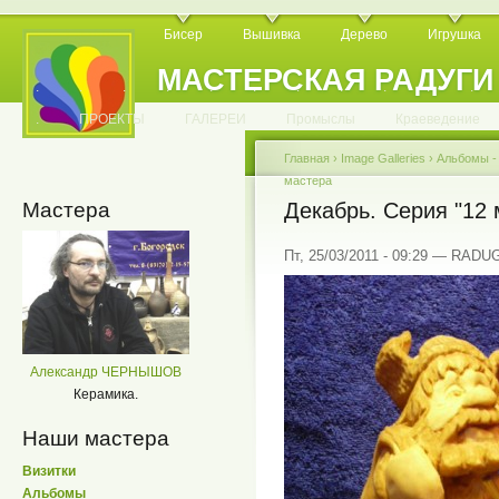
Бисер
Вышивка
Дерево
Игрушка
МАСТЕРСКАЯ РАДУГИ
.
.
.
.
.
.
.
.
.
.
.
.
ПРОЕКТЫ
ГАЛЕРЕИ
Промыслы
Краеведение
Главная
›
Image Galleries
›
Альбомы 
мастера
Мастера
Декабрь. Серия "12 
Пт, 25/03/2011 - 09:29 — RADU
Александр ЧЕРНЫШОВ
Керамика.
Наши мастера
Визитки
Альбомы