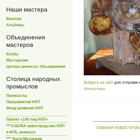
Наши мастера
Визитки
Альбомы
Объединения
мастеров
Клубы
Мастерские
Центры ремесел, Объединения
Столица народных
Войдите на сайт
для отправки
промыслов
Миниатюры
Промыслы
Предприятия НХП
Фонд развития НХП
_____________
Проект «100 лиц НХП»
***
АЗБУКА нижегородских НХП
ГЛАВНАЯ
НОВОСТИ
МА
и МТБ, ремесел
***
Театр Матрешки