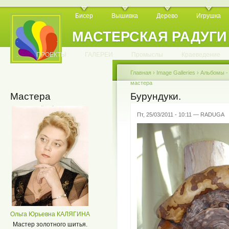
Бисер
Вышивка
Дерево
Игрушка
МАСТЕРСКАЯ РАДУГИ
.
.
.
.
.
.
.
.
.
.
.
.
ПРОЕКТЫ
ГАЛЕРЕИ
Промыслы
Краеведение
Главная
›
Image Galleries
›
Альбомы 
мастера
Мастера
Бурундуки.
Пт, 25/03/2011 - 10:11 — RADUGA
Ольга Юрьевна КАЛЯГИНА
Мастер золотного шитья.