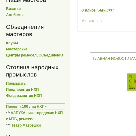
Визитки
О Клубе "Ивушка"
Альбомы
Миниатюры
Объединения
мастеров
Клубы
_____________
Мастерские
Центры ремесел, Объединения
ГЛАВНАЯ
НОВОСТИ
МА
Столица народных
промыслов
Промыслы
Предприятия НХП
Фонд развития НХП
Проект «100 лиц НХП»
***
АЗБУКА нижегородских НХП
и МТБ, ремесел
***
Театр Матрешки