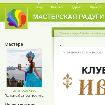
Бисер
Вышивка
Дерево
Игрушка
МАСТЕРСКАЯ РАДУГИ
.
.
.
.
.
.
.
.
.
.
.
.
ПРОЕКТЫ
ГАЛЕРЕИ
Промыслы
Краеведение
Главная
›
Image Galleries
›
Альбом кл
Мастера
.
Пт, 06/11/2009 - 23:34 — RADUGA
Инна ЗАХАРОВА
Полхов-майданская роспись.
Наши мастера