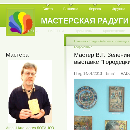
Бисер
Вышивка
Дерево
Игрушка
МАСТЕРСКАЯ РАДУГИ
.
.
.
.
.
.
.
.
.
.
.
.
ПРОЕКТЫ
ГАЛЕРЕИ
Промыслы
Краеведение
Главная
›
Image Galleries
›
Коллекция
Георгиевича
Мастера
Мастер В.Г. Зеленин
выставке "Городецки
Пнд, 14/01/2013 - 15:57 — RA
Игорь Николаевич ЛОГИНОВ