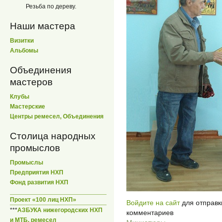
Резьба по дереву.
Наши мастера
Визитки
Альбомы
Объединения
мастеров
Клубы
Мастерские
Центры ремесел, Объединения
Столица народных
промыслов
Промыслы
Предприятия НХП
Фонд развития НХП
Проект «100 лиц НХП»
Войдите на сайт
для отправк
***
АЗБУКА нижегородских НХП
комментариев
и МТБ, ремесел