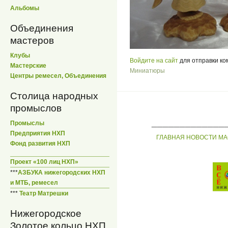
Альбомы
Объединения
мастеров
Клубы
Войдите на сайт
для отправки к
Мастерские
Миниатюры
Центры ремесел, Объединения
Столица народных
промыслов
_____________
Промыслы
Предприятия НХП
ГЛАВНАЯ
НОВОСТИ
МА
Фонд развития НХП
Проект «100 лиц НХП»
***
АЗБУКА нижегородских НХП
и МТБ, ремесел
***
Театр Матрешки
Нижегородское
Золотое кольцо НХП