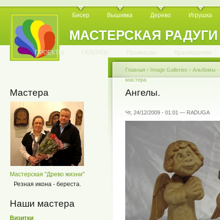
Бисер
Вышивка
Дерево
Игрушка
МАСТЕРСКАЯ РАДУГИ
.
.
.
.
.
.
.
.
.
.
.
.
ПРОЕКТЫ
ГАЛЕРЕИ
Промыслы
Краеведение
Главная
›
Image Galleries
›
Альбомы 
мастера
Мастера
Ангелы.
Чт, 24/12/2009 - 01:01 — RADUGA
Мастерская "Древо жизни"
Резная икона - береста.
Наши мастера
Визитки