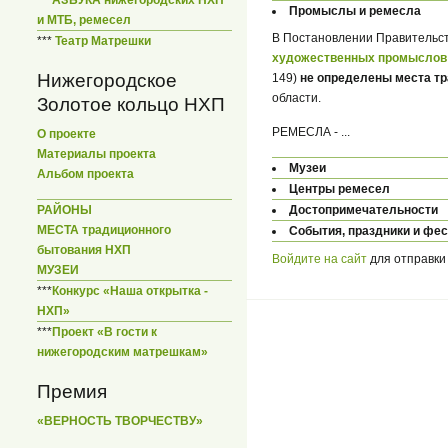
Промыслы и ремесла
и МТБ, ремесел
В Постановлении Правительств
***
Театр Матрешки
художественных промыслов 
Нижегородское
149)
не определены места т
области.
Золотое кольцо НХП
РЕМЕСЛА - ...
О проекте
Материалы проекта
Музеи
Альбом проекта
Центры ремесел
РАЙОНЫ
Достопримечательности
МЕСТА традиционного
События, праздники и фе
бытования НХП
Войдите на сайт
для отправки
МУЗЕИ
***
Конкурс «Наша открытка -
НХП»
***
Проект «В гости к
нижегородским матрешкам»
Премия
«ВЕРНОСТЬ ТВОРЧЕСТВУ»