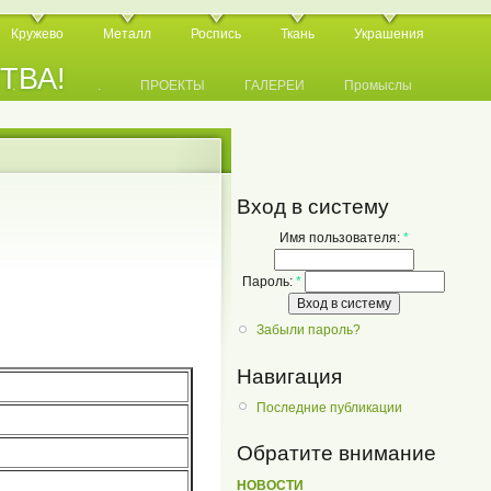
Кружево
Металл
Роспись
Ткань
Украшения
СТВА!
.
.
.
ПРОЕКТЫ
ГАЛЕРЕИ
Промыслы
Вход в систему
Имя пользователя:
*
Пароль:
*
Забыли пароль?
Навигация
Последние публикации
Обратите внимание
НОВОСТИ