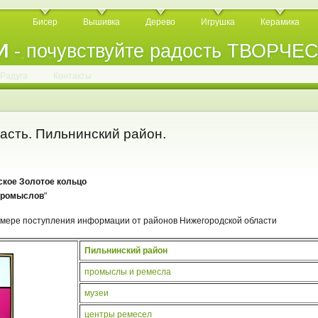
Бисер
Вышивка
Дерево
Игрушка
Керамика
И
- почувствуйте радость ТВОРЧЕ
.
.
.
.
.
.
.
.
.
.
.
Радуга
Контакты
асть. Пильнинский район.
кое Золотое кольцо
промыслов
"
 мере поступления информации от районов Нижегородской области
Пильнинский район
промыслы и ремесла
музеи
центры ремесел