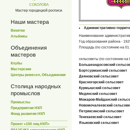
СОКОЛОВА
Мастер городецкой росписи.
Наши мастера
Административно-террит
Визитки
Наименование административ
Альбомы
Год образования района - 1929
Объединения
Площадь (по состоянию на 01.0
мастеров
сельсоветы (по состоянию на 0
Клубы
Большеандосовский сельсо
Мастерские
Бортсурманский сельсовет
Центры ремесел, Объединения
Деяновский сельсовет
Красногорский сельсовет
Столица народных
Курмышский сельсовет
промыслов
Медянский сельсовет
Можаров-Майданский сельсо
Промыслы
Новомочалеевский сельсове
Предприятия НХП
Петряксинский сельсовет
Фонд развития НХП
Тенекаевский сельсовет
Языковский сельсовет
Проект «100 лиц НХП»
***
АЗБУКА нижегородских НХП