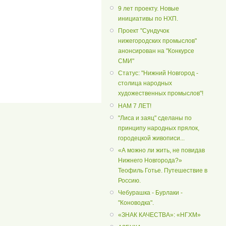
9 лет проекту. Новые
инициативы по НХП.
Проект "Сундучок
нижегородских промыслов"
анонсирован на "Конкурсе
СМИ"
Статус: "Нижний Новгород -
столица народных
художественных промыслов"!
НАМ 7 ЛЕТ!
"Лиса и заяц" сделаны по
принципу народных прялок,
городецкой живописи...
«А можно ли жить, не повидав
Нижнего Новгорода?»
Теофиль Готье. Путешествие в
Россию.
Чебурашка - Бурлаки -
"Коноводка".
«ЗНАК КАЧЕСТВА»: «НГХМ»