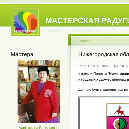
МАСТЕРСКАЯ РАДУГ
.
.
.
.
.
.
.
.
.
.
.
Краеведение
Эксперты
Мастер-классы
Добро
Главная
Мастера
Нижегородская обл
Чт, 27/11/2014 - 18:40 — RADUGA
в рамках Проекта "
Нижегородс
народных художественных 
Данные будут заполняться по
Александра Васильевна