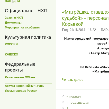
НХП
|
ДПИ
Официально - НХП
«Матрёшка, ставша
судьбой» - персона
Закон о НХП
Документы
Корьевой
Мероприятия и события
Пнд, 24/11/2014 - 16:22 — RA
Культурная политика
Нижегородский государ
музей
РОССИЯ
Арт-ди
«Театр Мат
ЮНЕСКО
Федеральные
на выставку деко
проекты
«Матрёшк
Ремесленник XXI век
Читать далее
Азбука народной культуры
Узоры городов России
« первая
‹ предыдущая
1