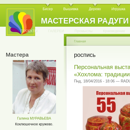
Бисер
Вышивка
Дерево
Игрушка
МАСТЕРСКАЯ РАДУГИ
.
.
.
.
.
.
.
.
.
.
.
.
ПРОЕКТЫ
ГАЛЕРЕИ
Промыслы
Краеведение
Главная
Мастера
роспись
Персональная выста
«Хохлома: традиции
Пнд, 18/04/2016 - 18:06 — RA
Галина МУРАВЬЕВА
Коклюшечное кружево.