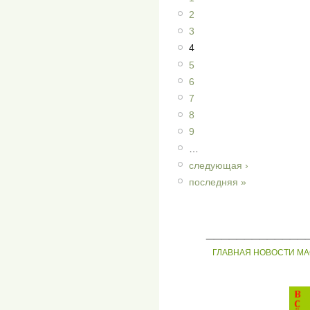
2
3
4
5
6
7
8
9
…
следующая ›
последняя »
_____________
ГЛАВНАЯ
НОВОСТИ
МА