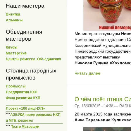
Наши мастера
Визитки
Альбомы
Объединения
Министерство культуры Ниже
мастеров
Нижегородское отделение С
Ковернинский муниципальны
Клубы
Нижегородский государстве
Мастерские
представляют выставку
Центры ремесел, Объединения
Николая Гущина «Хохлома
Столица народных
Читать далее
промыслов
Промыслы
Предприятия НХП
О чём поёт птица С
Фонд развития НХП
Ср, 18/03/2015 - 14:38 — RAD
Проект «100 лиц НХП»
20 марта 2015 года заслуже
***
АЗБУКА нижегородских НХП
Анне Тарасьевне Куликов
и МТБ, ремесел
***
Театр Матрешки