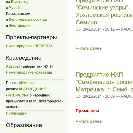
Предриятие НХП
на
Выставку
"Сёминские узоры".
в
Музей
Рассказываем
Хохломская роспись.
о
Культурных проектах
Сёмино
и
Фестивалях
Сб, 29/11/2014 - 10:12 — RAD
Проекты-партнеры
Нижегородские ПРОЕКТЫ
Читать далее
Краеведение
Авторы
«Библиотеки НХП»
Нижегородские краеведы
Предриятие НХП
"Семёновская роспи
Проект
«Имена»
Матрёшка. г. Семён
раздел
КРАЕВЕДЕНИЕ
ЛИТЕРАТУРА
о народных
Сб, 29/11/2014 - 10:09 — RAD
промыслах и ДПИ Нижегородской
области
Промыслы
Публикации
Читать далее
Образование