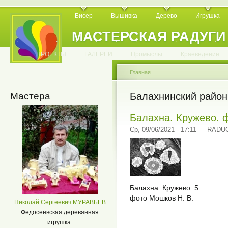
Бисер
Вышивка
Дерево
Игрушка
МАСТЕРСКАЯ РАДУГИ
.
.
.
.
.
.
.
.
.
.
.
.
ПРОЕКТЫ
ГАЛЕРЕИ
Промыслы
Краеведение
Главная
Мастера
Балахнинский район
Балахна. Кружево. 
Ср, 09/06/2021 - 17:11 — RAD
Балахна. Кружево. 5
фото Мошков Н. В.
Николай Сергеевич МУРАВЬЕВ
Федосеевская деревянная
игрушка.