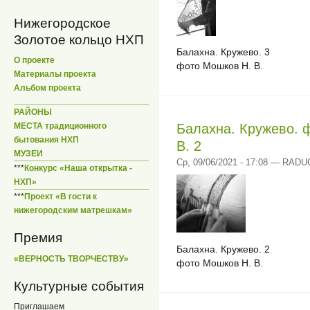
Нижегородское
Золотое кольцо НХП
Балахна. Кружево. 3
О проекте
фото Мошков Н. В.
Материалы проекта
Альбом проекта
РАЙОНЫ
Балахна. Кружево. 
МЕСТА традиционного
бытования НХП
В. 2
МУЗЕИ
Ср, 09/06/2021 - 17:08 — RAD
***
Конкурс «Наша открытка -
НХП»
***
Проект «В гости к
нижегородским матрешкам»
Премия
Балахна. Кружево. 2
«ВЕРНОСТЬ ТВОРЧЕСТВУ»
фото Мошков Н. В.
Культурные события
Приглашаем