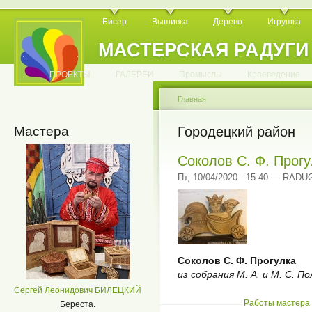
Бисер
Вышивка
Дерево
Игрушка
МАСТЕРСКАЯ РАДУГИ
.
.
.
.
.
.
.
.
.
.
.
.
ПРОЕКТЫ
ГАЛЕРЕИ
Промыслы
Краеведение
Главная
Мастера
Городецкий район
Соколов С. Ф. Прогу
Пт, 10/04/2020 - 15:40 — RADU
Соколов С. Ф. Прогулка
из собрания М. А. и М. С. П
Сергей Леонидович БИЛЕЦКИЙ
Работы мастера 
Береста.