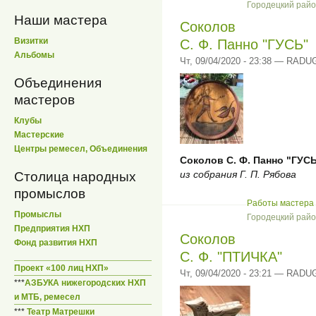
Городецкий рай
Наши мастера
Соколов
Визитки
С. Ф. Панно "ГУСЬ"
Альбомы
Чт, 09/04/2020 - 23:38 — RADU
Объединения
мастеров
Клубы
Мастерские
Центры ремесел, Объединения
Соколов С. Ф. Панно "ГУС
из собрания Г. П. Рябова
Столица народных
промыслов
Работы мастера 
Промыслы
Городецкий рай
Предприятия НХП
Соколов
Фонд развития НХП
С. Ф. "ПТИЧКА"
Проект «100 лиц НХП»
Чт, 09/04/2020 - 23:21 — RADU
***
АЗБУКА нижегородских НХП
и МТБ, ремесел
***
Театр Матрешки