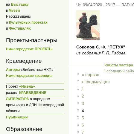
на
Выставку
Чт, 09/04/2020 - 23:17 — RADU
в
Музей
Рассказываем
о
Культурных проектах
и
Фестивалях
Проекты-партнеры
Соколов С. Ф. "ПЕТУХ"
Нижегородские ПРОЕКТЫ
из собрания Г. П. Рябова
Краеведение
Работы мастера 
Авторы
«Библиотеки НХП»
Городецкий рай
« первая
Нижегородские краеведы
‹ предыдущая
Проект
«Имена»
1
раздел
КРАЕВЕДЕНИЕ
2
ЛИТЕРАТУРА
о народных
3
промыслах и ДПИ Нижегородской
4
области
Публикации
5
6
Образование
7