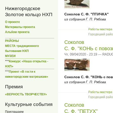
Нижегородское
Золотое кольцо НХП
Соколов С. Ф. "ПТИЧКА"
из собрания Г. П. Рябова
О проекте
Материалы проекта
Работы мастера 
Альбом проекта
Городецкий рай
РАЙОНЫ
Соколов
МЕСТА традиционного
С. Ф. "КОНЬ с повоз
бытования НХП
Чт, 09/04/2020 - 23:19 — RADU
МУЗЕИ
***
Конкурс «Наша открытка -
НХП»
***
Проект «В гости к
Соколов С. Ф. "КОНЬ с по
нижегородским матрешкам»
из собрания Г. П. Рябова
Премия
Работы мастера 
«ВЕРНОСТЬ ТВОРЧЕСТВУ»
Городецкий рай
Культурные события
Соколов
С. Ф. "ПЕТУХ"
Приглашаем