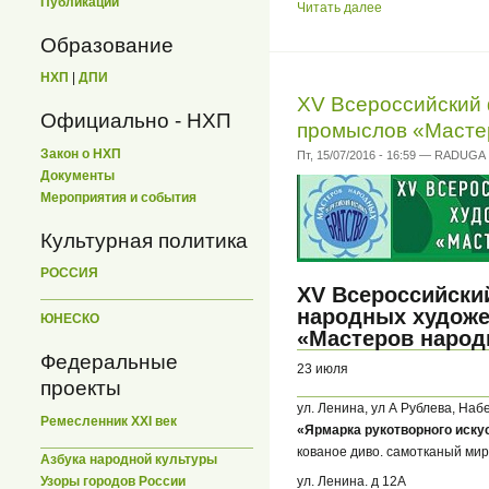
Публикации
Читать далее
Образование
НХП
|
ДПИ
XV Всероссийский
Официально - НХП
промыслов «Масте
Закон о НХП
Пт, 15/07/2016 - 16:59 — RADUGA
Документы
Мероприятия и события
Культурная политика
РОССИЯ
XV Всероссийски
народных худож
ЮНЕСКО
«Мастеров народ
Федеральные
23 июля
проекты
ул. Ленина, ул А Рублева, Н
Ремесленник XXI век
«Ярмарка рукотворного иску
кованое диво. самотканый мир
Азбука народной культуры
ул. Ленина. д 12А
Узоры городов России