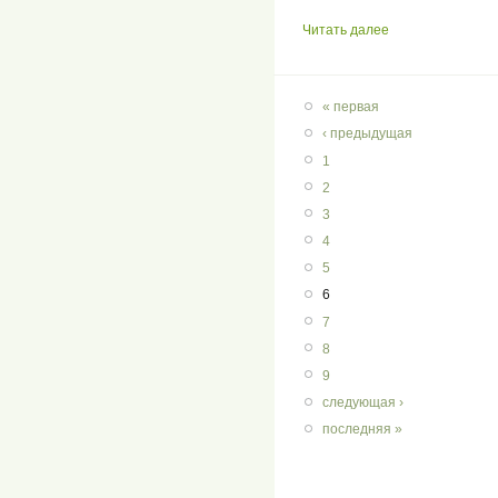
Читать далее
« первая
‹ предыдущая
1
2
3
4
5
6
7
8
9
следующая ›
последняя »