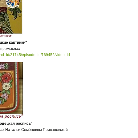
цкие картинки"
 промыслах
rand_id/21745/episode_id/169452/video_id...
родецкая роспись"
каз Натальи Семёновны Приваловской