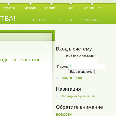
Кружево
Металл
Роспись
Ткань
Украшения
СТВА!
.
.
.
ПРОЕКТЫ
ГАЛЕРЕИ
Промыслы
Вход в систему
Имя пользователя:
*
одской области»
Пароль:
*
Забыли пароль?
Навигация
Последние публикации
Обратите внимание
НОВОСТИ