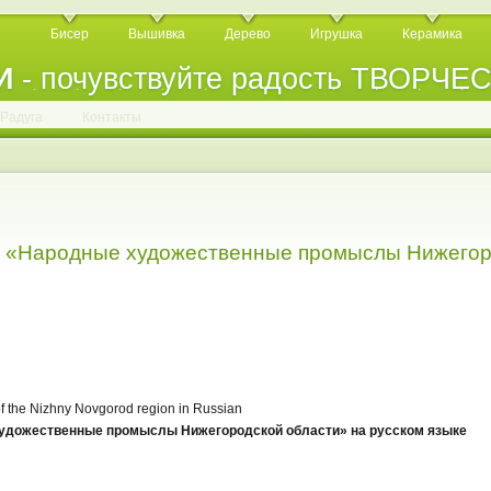
Бисер
Вышивка
Дерево
Игрушка
Керамика
И
- почувствуйте радость ТВОРЧЕ
.
.
.
.
.
.
.
.
.
.
.
Радуга
Контакты
«Народные художественные промыслы Нижегор
 of the Nizhny Novgorod region in Russian
дожественные промыслы Нижегородской области» на русском языке