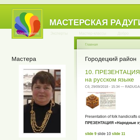
МАСТЕРСКАЯ РАДУГ
.
.
.
.
.
.
.
.
.
.
.
Краеведение
Эксперты
Мастер-классы
Добро
Главная
Мастера
Городецкий район
10. ПРЕЗЕНТАЦИЯ 
на русском языке
Сб, 29/09/2018 - 15:34 — RADUGA
Presentation of folk handicrafts
ПРЕЗЕНТАЦИЯ «Народные ху
slide 9
slide 10
slide 11