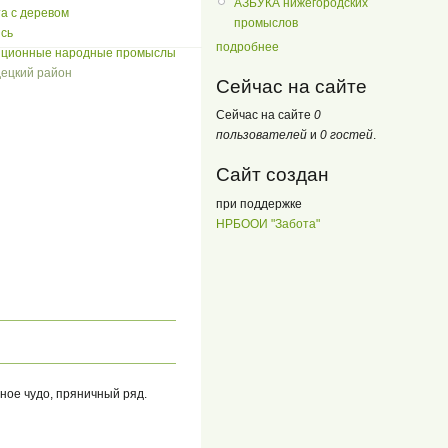
АЗБУКА нижегородских
а с деревом
промыслов
сь
подробнее
иционные народные промыслы
ецкий район
Сейчас на сайте
Сейчас на сайте
0
пользователей
и
0 гостей
.
Сайт создан
при поддержке
НРБООИ "Забота"
ное чудо, пряничный ряд.