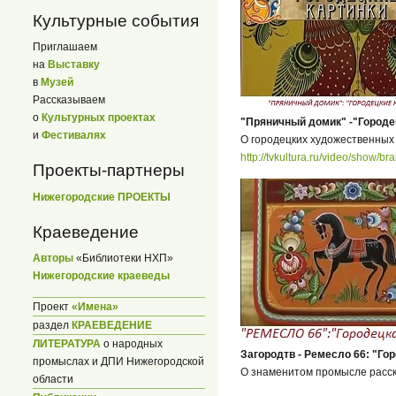
Культурные события
Приглашаем
на
Выставку
в
Музей
Рассказываем
о
Культурных проектах
"Пряничный домик" -"Городе
и
Фестивалях
О городецких художественных
http://tvkultura.ru/video/show/b
Проекты-партнеры
Нижегородские ПРОЕКТЫ
Краеведение
Авторы
«Библиотеки НХП»
Нижегородские краеведы
Проект
«Имена»
раздел
КРАЕВЕДЕНИЕ
ЛИТЕРАТУРА
о народных
Загородтв - Ремесло 66: "Го
промыслах и ДПИ Нижегородской
О знаменитом промысле расс
области