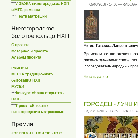
***
АЗБУКА нижегородских НХП
Пт, 05/08/2016 - 14:05 — RADUGA
и МТБ, ремесел
***
Театр Матрешки
Нижегородское
Золотое кольцо НХП
О проекте
Автор:
Гаврила Лаврентьевич 
Материалы проекта
Временем возникновения город
Альбом проекта
роспись прялочных донец
. Ис
Исследователь народных пром
РАЙОНЫ
МЕСТА традиционного
Читать далее
бытования НХП
МУЗЕИ
***
Конкурс «Наша открытка -
НХП»
ГОРОДЕЦ - ЛУЧШ
***
Проект «В гости к
Сб, 23/07/2016 - 14:35 — RADUGA
нижегородским матрешкам»
Премия
«ВЕРНОСТЬ ТВОРЧЕСТВУ»