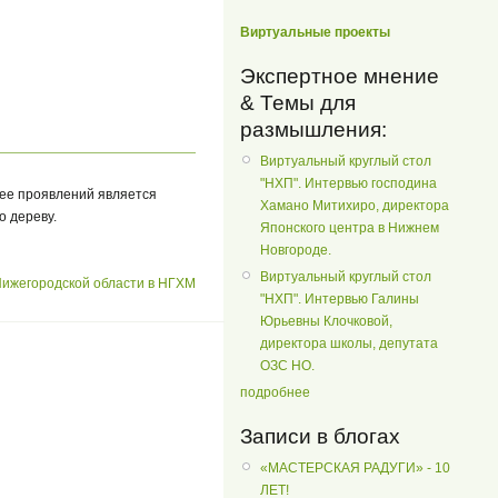
Виртуальные проекты
Экспертное мнение
& Темы для
размышления:
Виртуальный круглый стол
"НХП". Интервью господина
 ее проявлений является
Хамано Митихиро, директора
о дереву.
Японского центра в Нижнем
Новгороде.
Виртуальный круглый стол
ижегородской области в НГХМ
"НХП". Интервью Галины
Юрьевны Клочковой,
директора школы, депутата
ОЗС НО.
подробнее
Записи в блогах
«МАСТЕРСКАЯ РАДУГИ» - 10
ЛЕТ!