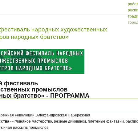
работ
роспи
трад
Город
 фестиваль народных художественных
ров народных братство»
й фестиваль
ественных промыслов
ных братство» - ПРОГРАММА
абережная Революции, Александровская Набережная
сства»
- глиняное мастерство, резные диковинки, плетеные фантазии, распис
 к иная рассыпь промыслов