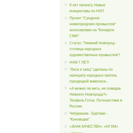
9 лет проекту. Новые
инициативы по НХП.
Проект "Сундучок
нижегородских промыслов"
анонсирован на "Конкурсе
СМИ"
Статус: "Нижний Новгород -
столица народных
художественных промыслов"!
НАМ 7 ЛЕТ!
"Лиса и заяц" сделаны по
принципу народных прялок,
городецкой живописи...
«А можно ли жить, не повидав
Нижнего Новгорода?»
Теофиль Готье. Путешествие в
Россию.
Чебурашка - Бурлаки -
"Коноводка".
«ЗНАК КАЧЕСТВА»: «НГХМ»