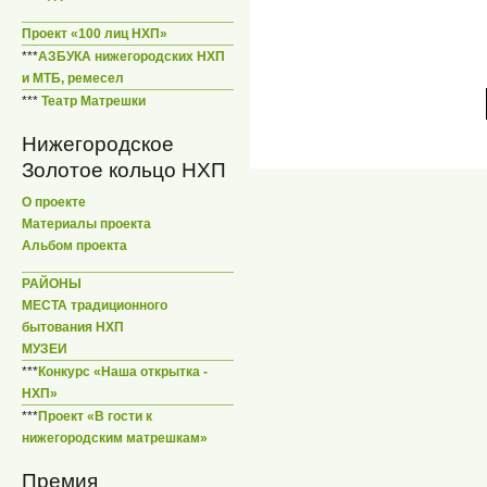
Проект «100 лиц НХП»
***
АЗБУКА нижегородских НХП
и МТБ, ремесел
***
Театр Матрешки
Нижегородское
Золотое кольцо НХП
О проекте
Материалы проекта
Альбом проекта
РАЙОНЫ
МЕСТА традиционного
бытования НХП
МУЗЕИ
***
Конкурс «Наша открытка -
НХП»
***
Проект «В гости к
нижегородским матрешкам»
Премия