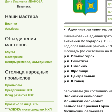
Дина Ивановна ИВАНОВА
це
Вышивка.
до
Наши мастера
со
Визитки
Альбомы
Административно-терр
Наименование администрати
Объединения
значения Володарск
( 1956
мастеров
Год образования района - 194
Площадь (по состоянию на 01
Клубы
р.п. Ильиногорск
Мастерские
р.п. Решетиха
Центры ремесел, Объединения
р.п. Смолино
р.п. Фролищи
Столица народных
р.п. Центральный
промыслов
р.п. Юганец
Промыслы
Предприятия НХП
сельсоветы (по состоянию на
Фонд развития НХП
Золинский сельсовет
Ильинский сельсовет
Проект «100 лиц НХП»
сельсовет Красная Горка
***
АЗБУКА нижегородских НХП
Мулинский сельсовет