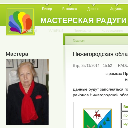
Бисер
Вышивка
Дерево
Игрушка
МАСТЕРСКАЯ РАДУГИ
.
.
.
.
.
.
.
.
.
.
.
.
ПРОЕКТЫ
ГАЛЕРЕИ
Промыслы
Краеведение
Главная
Мастера
Нижегородская обла
Втр, 25/11/2014 - 15:52 — RA
в рамках Пр
н
Данные будут заполняться 
районов Нижегородской обл
Во
пр
му