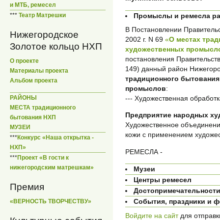
и МТБ, ремесел
Промыслы и ремесла р
***
Театр Матрешки
В Постановлении Правительс
Нижегородское
2002 г. N 69
«
О местах тра
Золотое кольцо НХП
художественных промысло
постановления Правительств
О проекте
149) данный район Нижегор
Материалы проекта
традиционного бытования
Альбом проекта
промыслов
:
--- Художественная обработк
РАЙОНЫ
МЕСТА традиционного
Предприятие народных х
бытования НХП
Художественное объединен
МУЗЕИ
кожи с применением художес
***
Конкурс «Наша открытка -
НХП»
РЕМЕСЛА -
***
Проект «В гости к
нижегородским матрешкам»
Музеи
Центры ремесел
Премия
Достопримечательност
События, праздники и 
«ВЕРНОСТЬ ТВОРЧЕСТВУ»
Войдите на сайт
для отправк