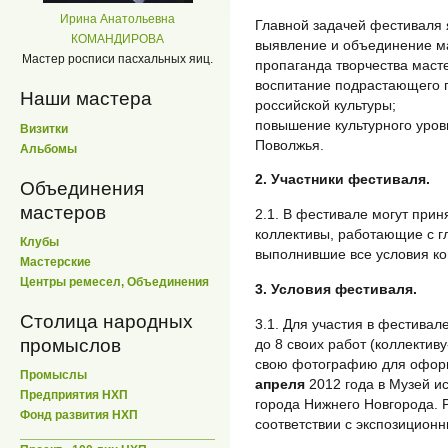
Ирина Анатольевна
Главной задачей фестиваля 
КОМАНДИРОВА
выявление и объединение м
Мастер росписи пасхальных яиц.
пропаганда творчества маст
воспитание подрастающего п
Наши мастера
российской культуры;
повышение культурного уров
Визитки
Поволжья.
Альбомы
2. Участники фестиваля.
Объединения
мастеров
2.1. В фестивале могут при
коллективы, работающие с г
Клубы
выполнившие все условия ко
Мастерские
Центры ремесел, Объединения
3. Условия фестиваля.
Столица народных
3.1. Для участия в фестивал
промыслов
до 8 своих работ (коллективу
свою фотографию для офор
Промыслы
апреля
2012 года в Музей и
Предприятия НХП
города Нижнего Новгорода.
Фонд развития НХП
соответствии с экспозицион