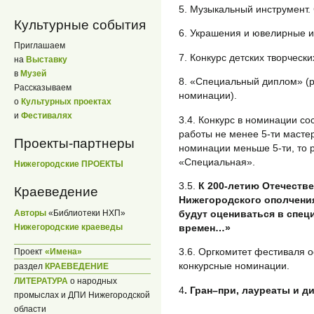
5. Музыкальный инструмент. 
Культурные события
6. Украшения и ювелирные и
Приглашаем
7. Конкурс детских творчески
на
Выставку
в
Музей
8. «Специальный диплом» (р
Рассказываем
номинации).
о
Культурных проектах
и
Фестивалях
3.4. Конкурс в номинации со
работы не менее 5-ти мастер
Проекты-партнеры
номинации меньше 5-ти, то 
«Специальная».
Нижегородские ПРОЕКТЫ
3.5.
К 200-летию Отечестве
Краеведение
Нижегородского ополчения
Авторы
«Библиотеки НХП»
будут оцениваться в спе
Нижегородские краеведы
времен…»
3.6. Оргкомитет фестиваля о
Проект
«Имена»
конкурсные номинации.
раздел
КРАЕВЕДЕНИЕ
ЛИТЕРАТУРА
о народных
4
. Гран–при, лауреаты и д
промыслах и ДПИ Нижегородской
области