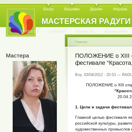
Бисер
Вышивка
Дерево
Игрушка
МАСТЕРСКАЯ РАДУГИ
.
.
.
.
.
.
.
.
.
.
.
.
ПРОЕКТЫ
ГАЛЕРЕИ
Промыслы
Краеведение
Главная
Мастера
ПОЛОЖЕНИЕ о XIII 
фестивале “Красота,
Втр, 03/04/2012 - 20:53 — RA
ПОЛОЖЕНИЕ о XIII отк
“Красот
20.04.2
1. Цели и задачи фестивал
Главной целью фестиваля я
российской культуры, разви
художественных промыслов 