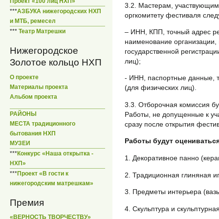
Проект «100 лиц НХП»
3.2. Мастерам, участвующим
***
АЗБУКА нижегородских НХП
оргкомитету фестиваля сле
и МТБ, ремесел
– ИНН, КПП, точный адрес ре
***
Театр Матрешки
наименование организации, 
Нижегородское
государственной регистраци
лиц);
Золотое кольцо НХП
О проекте
- ИНН, паспортные данные, 
Материалы проекта
(для физических лиц).
Альбом проекта
3.3. Отборочная комиссия бу
Работы, не допущенные к уч
РАЙОНЫ
сразу после открытия фести
МЕСТА традиционного
бытования НХП
Работы будут оцениватьс
МУЗЕИ
***
Конкурс «Наша открытка -
1. Декоративное панно (керам
НХП»
***
Проект «В гости к
2. Традиционная глиняная и
нижегородским матрешкам»
3. Предметы интерьера (вазы,
Премия
4. Скульптура и скульптурна
«ВЕРНОСТЬ ТВОРЧЕСТВУ»