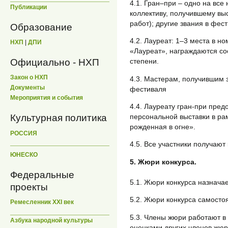
4.1. Гран–при – одно на все
Публикации
коллективу, получившему вы
работ); другие звания в фес
Образование
4.2. Лауреат: 1–3 места в н
НХП
|
ДПИ
«Лауреат», награждаются соо
степени.
Официально - НХП
Закон о НХП
4.3. Мастерам, получившим
Документы
фестиваля
Мероприятия и события
4.4. Лауреату гран-при пре
персональной выставки в ра
Культурная политика
рожденная в огне».
РОССИЯ
4.5. Все участники получают
ЮНЕСКО
5. Жюри конкурса.
Федеральные
5.1. Жюри конкурса назнача
проекты
5.2. Жюри конкурса самосто
Ремесленник XXI век
5.3. Члены жюри работают в
Азбука народной культуры
оценками других членов жюр