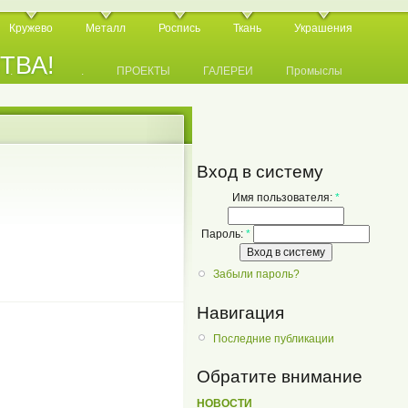
Кружево
Металл
Роспись
Ткань
Украшения
СТВА!
.
.
.
ПРОЕКТЫ
ГАЛЕРЕИ
Промыслы
Вход в систему
Имя пользователя:
*
Пароль:
*
Забыли пароль?
Навигация
Последние публикации
Обратите внимание
НОВОСТИ