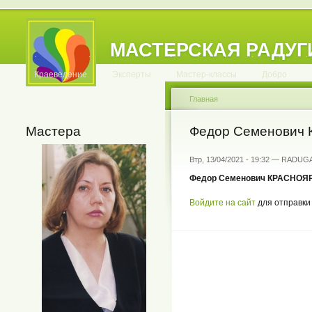
МАСТЕРСКАЯ РАДУГ
.
.
.
.
.
.
.
.
.
.
.
Краеведение
Эксперты
Мастер-классы
Добро
Главная
Мастера
Федор Семенович 
Втр, 13/04/2021 - 19:32 — RADUG
Федор Семенович КРАСНОЯ
Войдите на сайт
для отправки