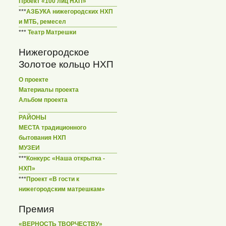
Проект «100 лиц НХП»
***
АЗБУКА нижегородских НХП
и МТБ, ремесел
***
Театр Матрешки
Нижегородское
Золотое кольцо НХП
О проекте
Материалы проекта
Альбом проекта
РАЙОНЫ
МЕСТА традиционного
бытования НХП
МУЗЕИ
***
Конкурс «Наша открытка -
НХП»
***
Проект «В гости к
нижегородским матрешкам»
Премия
«ВЕРНОСТЬ ТВОРЧЕСТВУ»