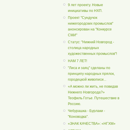
9 лет проекту. Новые
инициативы по НХП.
Проект "Сундучок
нижегородских промыслов"
анонсирован на "Конкурсе
СМИ"
Статус: "Нижний Новгород -
столица народных
художественных промыслов"!
НАМ 7 ЛЕТ!
"Лиса и заяц" сделаны по
принципу народных прялок,
городецкой живописи...
«А можно ли жить, не повидав
Нижнего Новгорода?»
Теофиль Готье. Путешествие в
Россию.
Чебурашка - Бурлаки -
"Коноводка".
«ЗНАК КАЧЕСТВА»: «НГХМ»