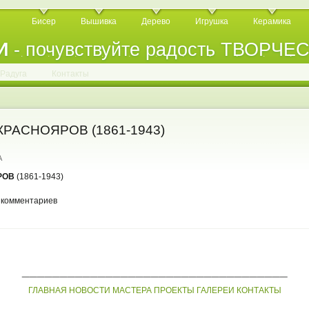
Бисер
Вышивка
Дерево
Игрушка
Керамика
И
- почувствуйте радость ТВОРЧЕ
.
.
.
.
.
.
.
.
.
.
.
Радуга
Контакты
КРАСНОЯРОВ (1861-1943)
A
РОВ
(1861-1943)
 комментариев
___________________________________
ГЛАВНАЯ
НОВОСТИ
МАСТЕРА
ПРОЕКТЫ
ГАЛЕРЕИ
КОНТАКТЫ