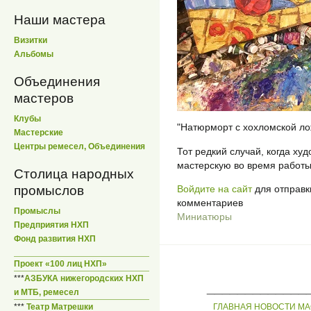
Наши мастера
Визитки
Альбомы
Объединения
мастеров
Клубы
"Натюрморт с хохломской ло
Мастерские
Центры ремесел, Объединения
Тот редкий случай, когда худ
мастерскую во время работы
Столица народных
Войдите на сайт
для отправк
промыслов
комментариев
Промыслы
Миниатюры
Предприятия НХП
Фонд развития НХП
Проект «100 лиц НХП»
***
АЗБУКА нижегородских НХП
_____________
и МТБ, ремесел
***
Театр Матрешки
ГЛАВНАЯ
НОВОСТИ
МА