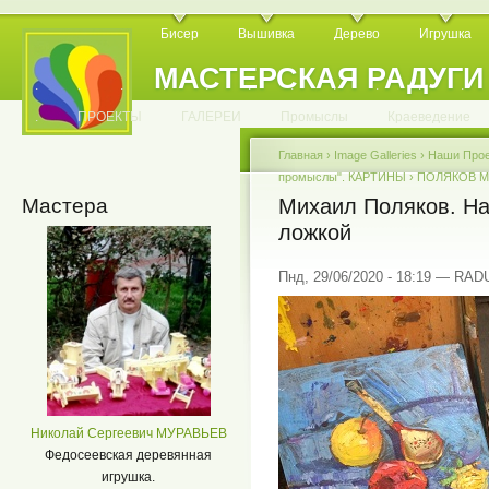
Бисер
Вышивка
Дерево
Игрушка
МАСТЕРСКАЯ РАДУГИ
.
.
.
.
.
.
.
.
.
.
.
.
ПРОЕКТЫ
ГАЛЕРЕИ
Промыслы
Краеведение
Главная
›
Image Galleries
›
Наши Про
промыслы". КАРТИНЫ
›
ПОЛЯКОВ Ми
Мастера
Михаил Поляков. На
ложкой
Пнд, 29/06/2020 - 18:19 — RA
Николай Сергеевич МУРАВЬЕВ
Федосеевская деревянная
игрушка.