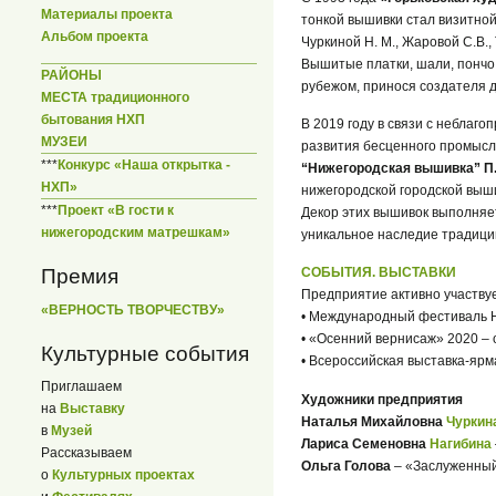
Материалы проекта
тонкой вышивки стал визитно
Альбом проекта
Чуркиной Н. М., Жаровой С.В.,
Вышитые платки, шали, пончо,
РАЙОНЫ
рубежом, принося создателя 
МЕСТА традиционного
бытования НХП
В 2019 году в связи с небла
МУЗЕИ
развития бесценного промысл
***
Конкурс «Наша открытка -
“Нижегородская вышивка” П.
НХП»
нижегородской городской выши
***
Проект «В гости к
Декор этих вышивок выполняе
нижегородским матрешкам»
уникальное наследие традици
Премия
СОБЫТИЯ. ВЫСТАВКИ
Предприятие активно участвуе
«ВЕРНОСТЬ ТВОРЧЕСТВУ»
• Международный фестиваль Н
• «Осенний вернисаж» 2020 –
Культурные события
• Всероссийская выставка-ярм
Приглашаем
Художники предприятия
на
Выставку
Наталья Михайловна
Чуркин
в
Музей
Лариса Семеновна
Нагибина
Рассказываем
Ольга Голова
– «Заслуженный 
о
Культурных проектах