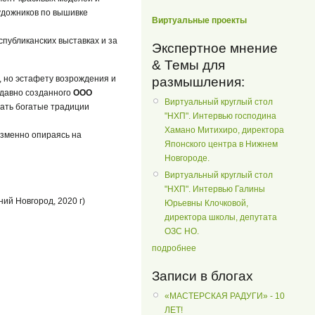
удожников по вышивке
Виртуальные проекты
публиканских выставках и за
Экспертное мнение
& Темы для
, но эстафету возрождения и
размышления:
едавно созданного
ООО
Виртуальный круглый стол
вать богатые традиции
"НХП". Интервью господина
Хамано Митихиро, директора
изменно опираясь на
Японского центра в Нижнем
Новгороде.
Виртуальный круглый стол
"НХП". Интервью Галины
ий Новгород, 2020 г)
Юрьевны Клочковой,
директора школы, депутата
ОЗС НО.
подробнее
Записи в блогах
«МАСТЕРСКАЯ РАДУГИ» - 10
ЛЕТ!