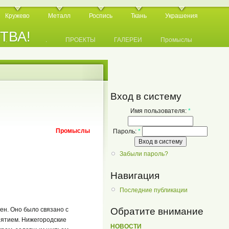
Кружево
Металл
Роспись
Ткань
Украшения
СТВА!
.
.
.
ПРОЕКТЫ
ГАЛЕРЕИ
Промыслы
Вход в систему
Имя пользователя:
*
Промыслы
Пароль:
*
Забыли пароль?
Навигация
Последние публикации
Обратите внимание
ен. Оно было связано с
нятием. Нижегородские
НОВОСТИ