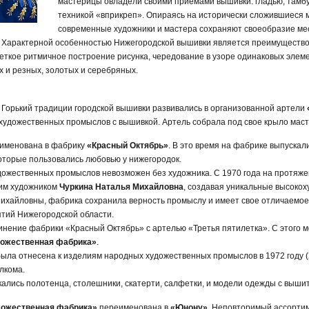
мастерицы овладели своими приемами вышивки: гладью, тамб
техникой «вприкреп». Опираясь на исторически сложившиеся 
современные художники и мастера сохраняют своеобразие мес
 Характерной особенностью Нижегородской вышивки является преимущество
четкое ритмичное построение рисунка, чередование в узоре одинаковых элеме
х и резных, золотых и серебряных.
 г. Горький традиции городской вышивки развивались в организованной артели
художественных промыслов с вышивкой. Артель собрала под свое крыло мас
еименована в фабрику
«Красный Октябрь»
. В это время на фабрике выпускал
оторые пользовались любовью у нижегородок.
дожественных промыслов невозможен без художника. С 1970 года на протяже
им художником
Чуркина Наталья Михайловна
, создавая уникальные высоко
ихайловны, фабрика сохранила верность промыслу и имеет свое отличаемое 
тий Нижегородской области.
инение фабрики «Красный Октябрь» с артелью «Третья пятилетка». С этого 
дожественная фабрика»
.
ыла отнесена к изделиям народных художественных промыслов в 1972 году 
лкома.
кались полотенца, столешники, скатерти, салфетки, и модели одежды с выши
дожественная фабрика»
переименована в
«Юнону»
. Неповторимый ассорти