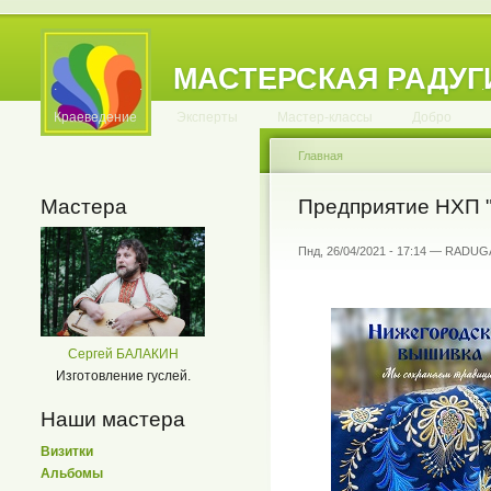
МАСТЕРСКАЯ РАДУГ
.
.
.
.
.
.
.
.
.
.
.
Краеведение
Эксперты
Мастер-классы
Добро
Главная
Мастера
Предприятие НХП "
Пнд, 26/04/2021 - 17:14 — RADUG
Сергей БАЛАКИН
Изготовление гуслей.
Наши мастера
Визитки
Альбомы