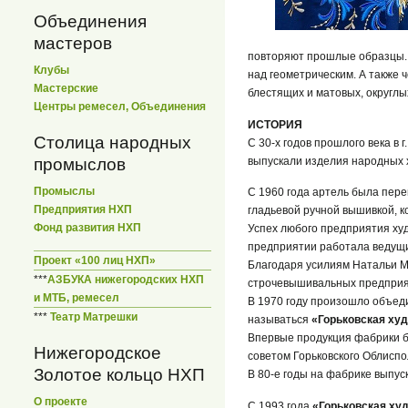
Объединения
мастеров
повторяют прошлые образцы.
Клубы
над геометрическим. А также 
Мастерские
блестящих и матовых, округлы
Центры ремесел, Объединения
ИСТОРИЯ
Столица народных
С 30-х годов прошлого века в
выпускали изделия народных 
промыслов
Промыслы
С 1960 года артель была пер
Предприятия НХП
гладьевой ручной вышивкой, к
Фонд развития НХП
Успех любого предприятия ху
предприятии работала ведущ
Проект «100 лиц НХП»
Благодаря усилиям Натальи М
***
АЗБУКА нижегородских НХП
строчевышивальных предприя
и МТБ, ремесел
В 1970 году произошло объед
***
Театр Матрешки
называться
«Горьковская ху
Впервые продукция фабрики б
Нижегородское
советом Горьковского Облиспо
Золотое кольцо НХП
В 80-е годы на фабрике выпус
О проекте
С 1993 года
«Горьковская ху