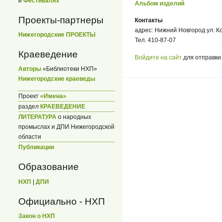
и
Фестивалях
Альбом изделий
Проекты-партнеры
Контакты
адрес: Нижний Новгород ул. К
Нижегородские ПРОЕКТЫ
Тел. 410-87-07
Краеведение
Войдите на сайт
для отправки
Авторы
«Библиотеки НХП»
Нижегородские краеведы
Проект
«Имена»
раздел
КРАЕВЕДЕНИЕ
ЛИТЕРАТУРА
о народных
промыслах и ДПИ Нижегородской
области
Публикации
Образование
НХП
|
ДПИ
Официально - НХП
Закон о НХП