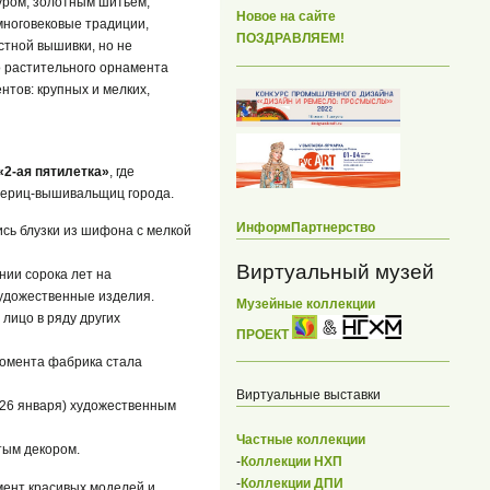
уром, золотным шитьем,
Новое на сайте
многовековые традиции,
ПОЗДРАВЛЯЕМ!
тной вышивки, но не
 растительного орнамента
нтов: крупных и мелких,
«2-ая пятилетка»
, где
териц-вышивальщиц города.
ИнформПартнерство
ись блузки из шифона с мелкой
Виртуальный музей
нии сорока лет на
художественные изделия.
Музейные коллекции
лицо в ряду других
ПРОЕКТ
момента фабрика стала
Виртуальные выставки
(26 января) художественным
Частные коллекции
тым декором.
-
Коллекции НХП
-
Коллекции ДПИ
мент красивых моделей и