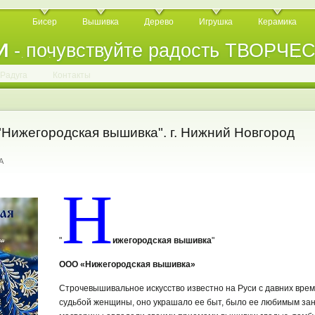
Бисер
Вышивка
Дерево
Игрушка
Керамика
И
- почувствуйте радость ТВОРЧЕ
.
.
.
.
.
.
.
.
.
.
.
Радуга
Контакты
Нижегородская вышивка". г. Нижний Новгород
A
Н
"
ижегородская вышивка
"
ООО «Нижегородская вышивка»
Строчевышивальное искусство известно на Руси с давних врем
судьбой женщины, оно украшало ее быт, было ее любимым за