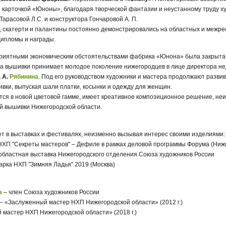
й карточкой «Юноны», благодаря творческой фантазии и неустанному труду х
 Тарасовой Л.С. и конструктора Гончаровой А. П.
 скатерти и палантины постоянно демонстрировались на областных и межрес
дипломы и награды.
гоприятными экономическим обстоятельствами фабрика «Юнона» была закрыта
а вышивки принимает молодое поколение нижегородцев в лице директора н
 А.
Рябинина
. Под его руководством художники и мастера продолжают разви
вки, выпуская шали платки, косынки и одежду для женщин.
тся в новой цветовой гамме, имеет креативное композиционное решение, не
й вышивки Нижегородской области.
т в выставках и фестивалях, неизменно вызывая интерес своими изделиями:
ХП "Секреты мастеров" – Дефиле в рамках деловой программы Форума (Нижн
 областная выставка Нижегородского отделения Союза художников России
арка НХП "Зимняя Ладья" 2019 (Москва)
а
– член Союза художников России
– «Заслуженный мастер НХП Нижегородской области» (2012 г.)
мастер НХП Нижегородской области» (2018 г.)