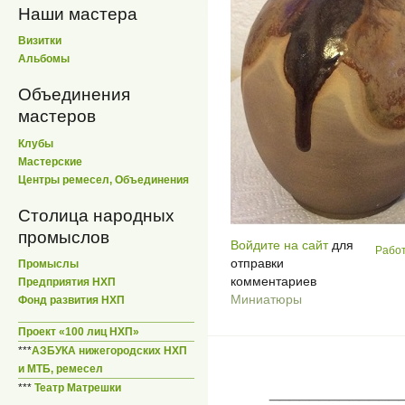
Наши мастера
Визитки
Альбомы
Объединения
мастеров
Клубы
Мастерские
Центры ремесел, Объединения
Столица народных
промыслов
Войдите на сайт
для
Рабо
отправки
Промыслы
комментариев
Предприятия НХП
Миниатюры
Фонд развития НХП
Проект «100 лиц НХП»
***
АЗБУКА нижегородских НХП
и МТБ, ремесел
_____________
***
Театр Матрешки