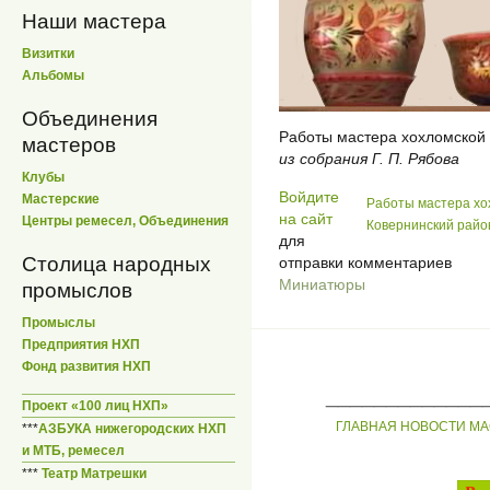
Наши мастера
Визитки
Альбомы
Объединения
Работы мастера хохломской
мастеров
из собрания Г. П. Рябова
Клубы
Войдите
Мастерские
Работы мастера хо
на сайт
Центры ремесел, Объединения
Ковернинский райо
для
Столица народных
отправки комментариев
Миниатюры
промыслов
Промыслы
Предприятия НХП
Фонд развития НХП
_____________
Проект «100 лиц НХП»
ГЛАВНАЯ
НОВОСТИ
МА
***
АЗБУКА нижегородских НХП
и МТБ, ремесел
***
Театр Матрешки