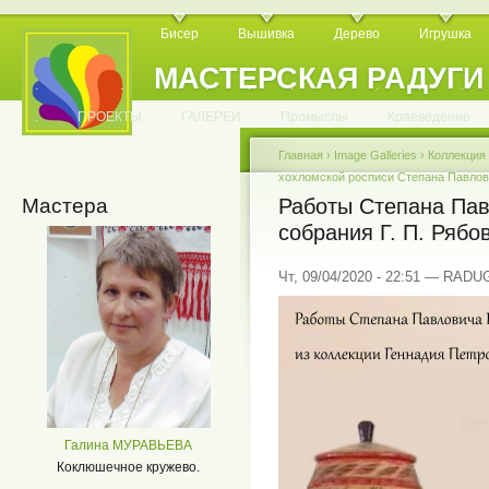
Бисер
Вышивка
Дерево
Игрушка
МАСТЕРСКАЯ РАДУГИ
.
.
.
.
.
.
.
.
.
.
.
.
ПРОЕКТЫ
ГАЛЕРЕИ
Промыслы
Краеведение
Главная
›
Image Galleries
›
Коллекция
хохломской росписи Степана Павлов
Мастера
Работы Степана Пав
собрания Г. П. Рябо
Чт, 09/04/2020 - 22:51 — RADU
Галина МУРАВЬЕВА
Коклюшечное кружево.