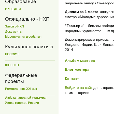
Образование
рационализатор Нижегород
НХП
|
ДПИ
Диплом за 1 место
конкурс
смотра «Молодые даровани
Официально - НХП
"Гран-при"
- Диплом победи
Закон о НХП
народных художественных п
Документы
Мероприятия и события
Демонстрировала приемы пр
Лондоне, Индии, Шри-Ланке,
Культурная политика
2014…
РОССИЯ
Альбом мастера
ЮНЕСКО
Блог мастера
Федеральные
Контакт
проекты
Войдите на сайт
для отправк
Ремесленник XXI век
комментариев
Азбука народной культуры
Узоры городов России