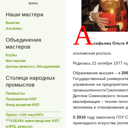
куклы.
Наши мастера
А
Визитки
Альбомы
Объединения
сафьева Ольга 
мастеров
хохломская роспись
Клубы
Мастерские
Родилась 22 октября 1977 го
Центры ремесел, Объединения
Образование высшее – в
20
Столица народных
Государственный университе
промыслов
управление на предприяти
промышленности"(экономист
Промыслы
Диплом Семеновского техни
Предприятия НХП
квалификация – техник-техн
Фонд развития НХП
экономика и планирование д
Проект «100 лиц НХП»
В
2010
году закончила ГОУ 
***
АЗБУКА нижегородских НХП
прикладного искусства (кол
и МТБ, ремесел