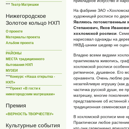
прикладное искусство и на
***
Театр Матрешки
На фабрике ЗАО «Хохломска
Нижегородское
художницей росписи по дере
Являюсь потомственным х
Золотое кольцо НХП
Степанович, Яков Иванови
О проекте
хохломской росписи
. Сем
Материалы проекта
нарисовал однажды на дерев
Альбом проекта
НКВД-шники шедевр не оцени
РАЙОНЫ
Владею всеми видами хохлом
МЕСТА традиционного
практиковала живопись, гра
бытования НХП
хохломской росписи особенн
МУЗЕИ
ритмичное, душевное. Его м
***
Конкурс «Наша открытка -
орнамента. Очень люблю рас
НХП»
незатейливую игрушку (как д
***
Проект «В гости к
частичка русской души, ее п
нижегородским матрешкам»
матрешку, многие поколения
представление об истинной 
Премия
традиционная семеновская 
«ВЕРНОСТЬ ТВОРЧЕСТВУ»
В хохломской росписи мне н
Практически любое растение
Культурные события
что они гармонично впишутс