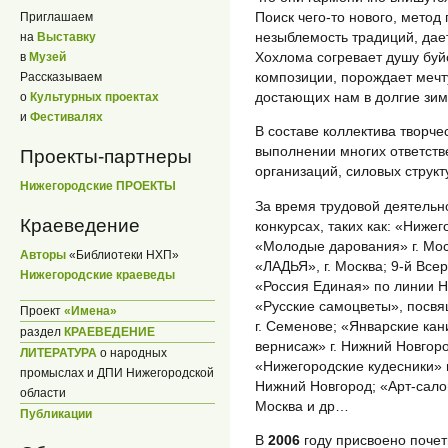
Поиск чего-то нового, метод
Приглашаем
незыблемость традиций, дае
на
Выставку
Хохлома согревает душу буй
в
Музей
композиции, порождает мечту
Рассказываем
достающих нам в долгие зим
о
Культурных проектах
и
Фестивалях
В составе коллектива творче
выполнении многих ответств
Проекты-партнеры
организаций, силовых структ
Нижегородские ПРОЕКТЫ
За время трудовой деятельно
Краеведение
конкурсах, таких как: «Ниже
«Молодые дарования» г. Моск
Авторы
«Библиотеки НХП»
«ЛАДЬЯ», г. Москва; 9-й В
Нижегородские краеведы
«Россия Единая» по линии Н
«Русские самоцветы», посв
Проект
«Имена»
г. Семенове; «Январские кан
раздел
КРАЕВЕДЕНИЕ
вернисаж» г. Нижний Новгоро
ЛИТЕРАТУРА
о народных
«Нижегородские кудесники» г
промыслах и ДПИ Нижегородской
Нижний Новгород; «Арт-салон
области
Москва и др…
Публикации
В
2006
году присвоено почет