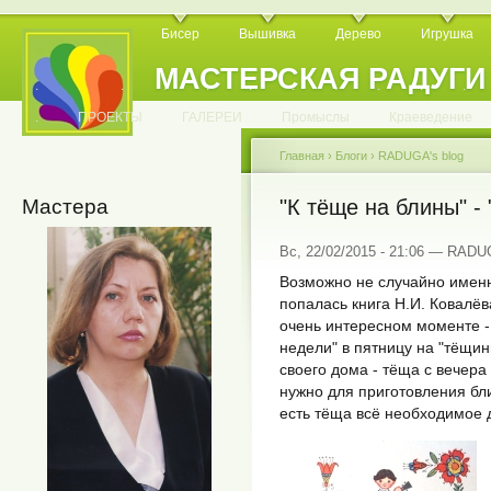
Бисер
Вышивка
Дерево
Игрушка
МАСТЕРСКАЯ РАДУГИ
.
.
.
.
.
.
.
.
.
.
.
.
ПРОЕКТЫ
ГАЛЕРЕИ
Промыслы
Краеведение
Главная
›
Блоги
›
RADUGA's blog
Мастера
"К тёще на блины" - 
Вс, 22/02/2015 - 21:06 — RAD
Возможно не случайно имен
попалась книга Н.И. Ковалёва
очень интересном моменте -
недели" в пятницу на "тёщин
своего дома - тёща с вечера
нужно для приготовления бли
есть тёща всё необходимое 