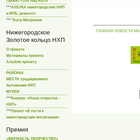
Проект «100 лиц НХП»
***
АЗБУКА нижегородских НХП
и МТБ, ремесел
***
Театр Матрешки
_____________
ГЛАВНАЯ
НОВОСТИ
МА
Нижегородское
Золотое кольцо НХП
О проекте
Материалы проекта
Альбом проекта
РАЙОНЫ
МЕСТА традиционного
бытования НХП
МУЗЕИ
***
Конкурс «Наша открытка -
НХП»
***
Проект «В гости к
нижегородским матрешкам»
Премия
«ВЕРНОСТЬ ТВОРЧЕСТВУ»