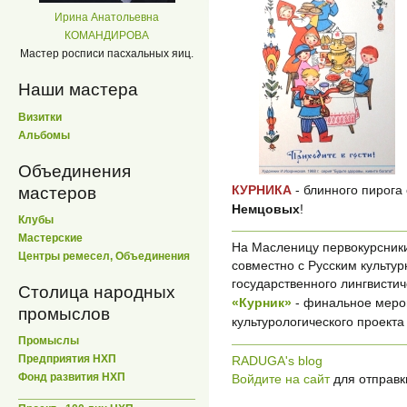
Ирина Анатольевна
КОМАНДИРОВА
Мастер росписи пасхальных яиц.
Наши мастера
Визитки
Альбомы
Объединения
КУРНИКА
- блинного пирога
мастеров
Немцовых
!
Клубы
Мастерские
На Масленицу первокурсник
Центры ремесел, Объединения
совместно с Русским культу
государственного лингвисти
Столица народных
«Курник»
- финальное меро
промыслов
культурологического проекта
Промыслы
Предприятия НХП
RADUGA's blog
Фонд развития НХП
Войдите на сайт
для отправк