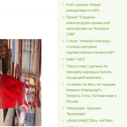
9 лет проекту. Новые
инициативы по НХП.
Проект "Сундучок
нижегородских промыслов"
анонсирован на "Конкурсе
СМИ"
Статус: "Нижний Новгород -
столица народных
художественных промыслов"!
НАМ 7 ЛЕТ!
"Лиса и заяц" сделаны по
принципу народных прялок,
городецкой живописи...
«А можно ли жить, не повидав
Нижнего Новгорода?»
Теофиль Готье. Путешествие в
Россию.
Чебурашка - Бурлаки -
"Коноводка".
«ЗНАК КАЧЕСТВА»: «НГХМ»