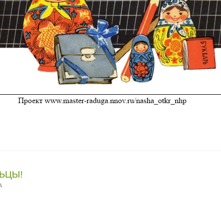
ЬЦЫ!
A