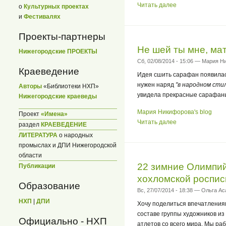
Читать далее
о
Культурных проектах
и
Фестивалях
Проекты-партнеры
Не шей ты мне, мат
Нижегородские ПРОЕКТЫ
Сб, 02/08/2014 - 15:06 — Мария 
Краеведение
Идея сшить сарафан появилас
нужен наряд
"в народном сти
Авторы
«Библиотеки НХП»
увидела прекрасные сарафаны
Нижегородские краеведы
Мария Никифорова's blog
Проект
«Имена»
Читать далее
раздел
КРАЕВЕДЕНИЕ
ЛИТЕРАТУРА
о народных
промыслах и ДПИ Нижегородской
области
22 зимние Олимпий
Публикации
хохломской роспис
Образование
Вс, 27/07/2014 - 18:38 — Ольга А
НХП
|
ДПИ
Хочу поделиться впечатления
составе группы художников из
Официально - НХП
атлетов со всего мира. Мы ра