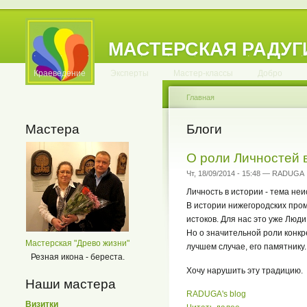
МАСТЕРСКАЯ РАДУГ
.
.
.
.
.
.
.
.
.
.
.
Краеведение
Эксперты
Мастер-классы
Добро
Главная
Мастера
Блоги
О роли Личностей 
Чт, 18/09/2014 - 15:48 — RADUGA
Личность в истории - тема не
В истории нижегородских про
истоков. Для нас это уже Люди
Но о значительной роли конкре
Мастерская "Древо жизни"
лучшем случае, его памятнику. 
Резная икона - береста.
Хочу нарушить эту традицию.
Наши мастера
RADUGA's blog
Визитки