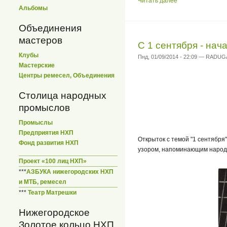
Читать далее
Альбомы
Объединения
мастеров
С 1 сентября - нач
Клубы
Пнд, 01/09/2014 - 22:09 — RADUG
Мастерские
Центры ремесел, Объединения
Столица народных
промыслов
Промыслы
Предприятия НХП
Открыток с темой "1 сентября
Фонд развития НХП
узором, напоминающим народн
Проект «100 лиц НХП»
***
АЗБУКА нижегородских НХП
и МТБ, ремесел
***
Театр Матрешки
Нижегородское
Золотое кольцо НХП