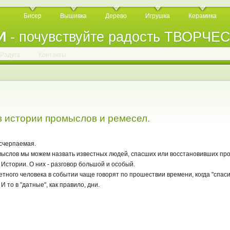
Бисер
Вышивка
Дерево
Игрушка
Керамика
И
- почувствуйте радость ТВОРЧЕ
.
.
.
.
.
.
.
.
.
.
.
Радуга
Контакты
в истории промыслов и ремесел.
исчерпаемая.
мыслов мы можем назвать известных людей, спасших или восстановивших про
 Истории. О них - разговор большой и особый.
тного человека в событии чаще говорят по прошествии времени, когда "спасибо
И то в "датные", как правило, дни.