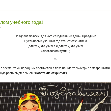
алом учебного года!
A
Поздравляю всех, для кого сегодняшний день - Праздник!
Пусть новый учебный год станет открытием
для тех, кто учится и для тех, кто учит!
Счастливого пути! :-)
***
" с элементами народных промыслов я пока нашла только три : с матрешками
ую роспись(см.альбом "
Советские открытки
")