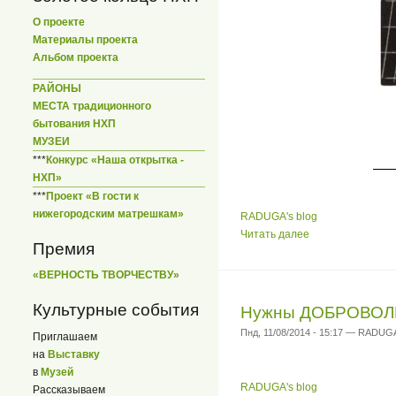
О проекте
Материалы проекта
Альбом проекта
РАЙОНЫ
МЕСТА традиционного
бытования НХП
МУЗЕИ
***
Конкурс «Наша открытка -
НХП»
***
Проект «В гости к
нижегородским матрешкам»
RADUGA's blog
Читать далее
Премия
«ВЕРНОСТЬ ТВОРЧЕСТВУ»
Культурные события
Нужны ДОБРОВОЛ
Пнд, 11/08/2014 - 15:17 — RADUG
Приглашаем
на
Выставку
в
Музей
RADUGA's blog
Рассказываем