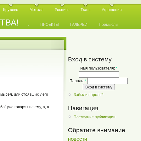
Кружево
Металл
Роспись
Ткань
Украшения
СТВА!
.
.
.
ПРОЕКТЫ
ГАЛЕРЕИ
Промыслы
Вход в систему
Имя пользователя:
*
Пароль:
*
мысел, или стоявших у его
Забыли пароль?
Навигация
" уже говорят не ему, а, в
Последние публикации
Обратите внимание
НОВОСТИ