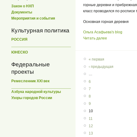
горные деревни и прибрежная 
Закон о НХП
класс проводился по росписи 
Документы
Мероприятия и события
Основная горная деревня
Культурная политика
Ольга Асафьева's blog
Читать далее
РОССИЯ
ЮНЕСКО
« первая
Федеральные
‹ предыдущая
проекты
…
Ремесленник XXI век
6
7
Азбука народной культуры
8
Узоры городов России
9
10
11
12
13