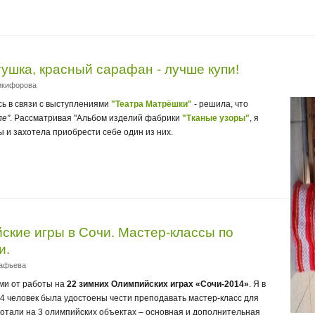
ушка, красный сарафан - лучше купи!
Никифорова
ь в связи с выступлениями
"Театра Матрёшки"
- решила, что
ле"
. Рассматривая "Альбом изделий фабрики
"Тканые узоры"
, я
 и захотела приобрести себе один из них.
ские игры в Сочи. Мастер-классы по
и.
сафьева
ми от работы на
22 зимних Олимпийских играх «Сочи-2014»
. Я в
 4 человек была удостоены чести преподавать мастер-класс для
ботали на 3 олимпийских объектах – основная и дополнительная