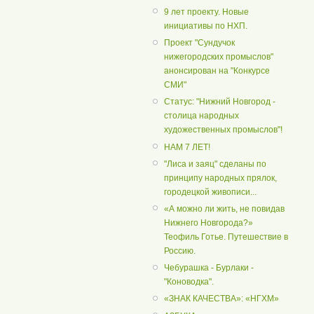
9 лет проекту. Новые
инициативы по НХП.
Проект "Сундучок
нижегородских промыслов"
анонсирован на "Конкурсе
СМИ"
Статус: "Нижний Новгород -
столица народных
художественных промыслов"!
НАМ 7 ЛЕТ!
"Лиса и заяц" сделаны по
принципу народных прялок,
городецкой живописи...
«А можно ли жить, не повидав
Нижнего Новгорода?»
Теофиль Готье. Путешествие в
Россию.
Чебурашка - Бурлаки -
"Коноводка".
«ЗНАК КАЧЕСТВА»: «НГХМ»