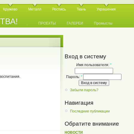
Кружево
Металл
Роспись
Ткань
Украшения
СТВА!
.
.
.
ПРОЕКТЫ
ГАЛЕРЕИ
Промыслы
Вход в систему
Имя пользователя:
*
воспитания.
Пароль:
*
Забыли пароль?
Навигация
Последние публикации
Обратите внимание
НОВОСТИ