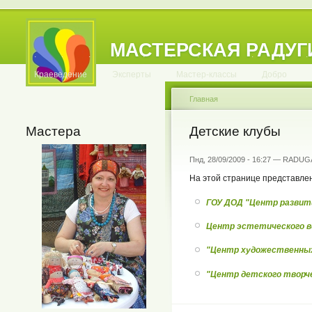
МАСТЕРСКАЯ РАДУГ
.
.
.
.
.
.
.
.
.
.
.
Краеведение
Эксперты
Мастер-классы
Добро
Главная
Мастера
Детские клубы
Пнд, 28/09/2009 - 16:27 — RADUG
На этой странице представле
ГОУ ДОД "Центр развит
Центр эстетического во
"Центр художественных 
"Центр детского творче