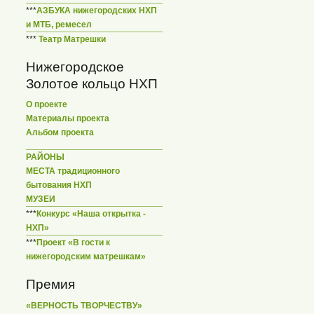
***
АЗБУКА нижегородских НХП
и МТБ, ремесел
***
Театр Матрешки
Нижегородское
Золотое кольцо НХП
О проекте
Материалы проекта
Альбом проекта
РАЙОНЫ
МЕСТА традиционного
бытования НХП
МУЗЕИ
***
Конкурс «Наша открытка -
НХП»
***
Проект «В гости к
нижегородским матрешкам»
Премия
«ВЕРНОСТЬ ТВОРЧЕСТВУ»