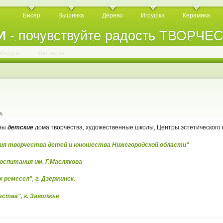
Бисер
Вышивка
Дерево
Игрушка
Керамика
И
- почувствуйте радость ТВОРЧЕ
.
.
.
.
.
.
.
.
.
.
.
Радуга
Контакты
A
ны
детские
дома творчества, художественные школы, Центры эстетического 
ия творчества детей и юношества Нижегородской области"
спитания им. Г.Маслякова
ремесел", г. Дзержинск
.
ства", г. Заволжье
.