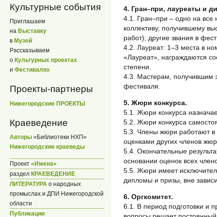
Культурные события
4. Гран–при, лауреаты и д
4.1. Гран–при – одно на все
Приглашаем
коллективу, получившему вы
на
Выставку
работ); другие звания в фес
в
Музей
4.2. Лауреат: 1–3 места в н
Рассказываем
«Лауреат», награждаются соо
о
Культурных проектах
степени.
и
Фестивалях
4.3. Мастерам, получившим
фестиваля.
Проекты-партнеры
5. Жюри конкурса.
Нижегородские ПРОЕКТЫ
5.1. Жюри конкурса назнача
Краеведение
5.2. Жюри конкурса самосто
5.3. Члены жюри работают в
Авторы
«Библиотеки НХП»
оценками других членов жюр
Нижегородские краеведы
5.4. Окончательные результ
основании оценок всех член
Проект
«Имена»
5.5. Жюри имеет исключител
раздел
КРАЕВЕДЕНИЕ
дипломы и призы, вне завис
ЛИТЕРАТУРА
о народных
промыслах и ДПИ Нижегородской
6. Оргкомитет.
области
6.1. В период подготовки и
Публикации
вопросы решает постоянный 