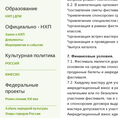
6.2. В компетенцию оргкомит
Образование
*составление сметы фестива
*привлечение спонсорских с
НХП
|
ДПИ
*привлечение специалистов 
*организация в рамках фести
Официально - НХП
классов;
Закон о НХП
*организация встреч мастеро
Документы
*организация и проведение э
Мероприятия и события
*выпуск каталога.
Культурная политика
7. Финансовые условия.
7.1. Фестиваль является дор
РОССИЯ
основном на средства спонсо
проданные билеты и аккреди
ЮНЕСКО
фестиваля.
7.2. Каждому мастеру для у
Федеральные
аккредитационный взнос в ра
проекты
наличными или по безналично
участники фестиваля, так и 
Ремесленник XXI век
и спонсорские договора выд
мастера допускаются к учас
Азбука народной культуры
Аккредитационный взнос иде
Узоры городов России