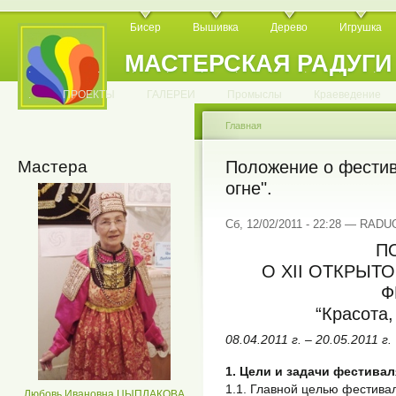
Бисер
Вышивка
Дерево
Игрушка
МАСТЕРСКАЯ РАДУГИ
.
.
.
.
.
.
.
.
.
.
.
.
ПРОЕКТЫ
ГАЛЕРЕИ
Промыслы
Краеведение
Главная
Мастера
Положение о фестив
огне".
Сб, 12/02/2011 - 22:28 — RAD
П
О XII ОТКРЫ
Ф
“Красота,
08.04.2011 г. – 20.05.2011 г.
1. Цели и задачи фестивал
1.1. Главной целью фестива
Любовь Ивановна ЦЫПЛАКОВА