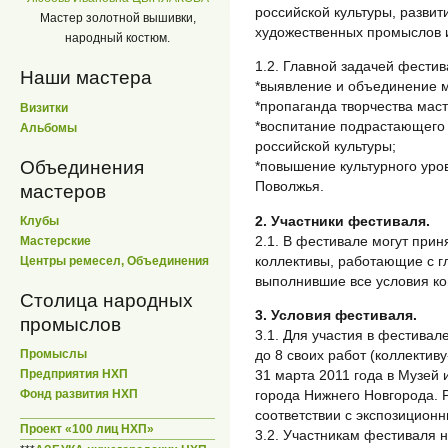
российской культуры, разви
Мастер золотной вышивки,
художественных промыслов 
народный костюм.
1.2. Главной задачей фестив
Наши мастера
*выявление и объединение м
*пропаганда творчества маст
Визитки
*воспитание подрастающего 
Альбомы
российской культуры;
Объединения
*повышение культурного уров
Поволжья.
мастеров
2. Участники фестиваля.
Клубы
2.1. В фестивале могут при
Мастерские
коллективы, работающие с г
Центры ремесел, Объединения
выполнившие все условия ко
Столица народных
3. Условия фестиваля.
промыслов
3.1. Для участия в фестивал
до 8 своих работ (коллективу
Промыслы
31 марта 2011 года в Музей 
Предприятия НХП
города Нижнего Новгорода.
Фонд развития НХП
соответствии с экспозицион
Проект «100 лиц НХП»
3.2. Участникам фестиваля 