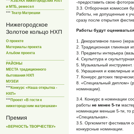
***
АЗБУКА нижегородских НХП
-предоставить свою фотогр
и МТБ, ремесел
3.3. Отборочная комиссия бу
***
Театр Матрешки
Работы, не допущенные к уч
сразу после открытия фести
Нижегородское
Работы будут оцениватьс
Золотое кольцо НХП
1. Декоративное панно (керам
О проекте
2. Традиционная глиняная и
Материалы проекта
3. Предметы интерьера (вазы,
Альбом проекта
4. Скульптура и скульптурна
РАЙОНЫ
5. Музыкальный инструмент. 
МЕСТА традиционного
6. Украшения и ювелирные и
бытования НХП
7. Конкурс детских творчески
МУЗЕИ
8. «Специальный диплом» (р
***
Конкурс «Наша открытка -
номинации).
НХП»
3.4. Конкурс в номинации со
***
Проект «В гости к
работы
не менее 5-ти
мастер
нижегородским матрешкам»
номинации меньше 5-ти, то 
Премия
«Специальная».
3.5. Оргкомитет фестиваля о
«ВЕРНОСТЬ ТВОРЧЕСТВУ»
конкурсные номинации.