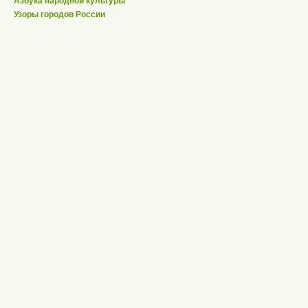
Азбука народной культуры
Узоры городов России