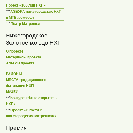
Проект «100 лиц НХП»
***
АЗБУКА нижегородских НХП
и МТБ, ремесел
***
Театр Матрешки
Нижегородское
Золотое кольцо НХП
О проекте
Материалы проекта
Альбом проекта
РАЙОНЫ
МЕСТА традиционного
бытования НХП
МУЗЕИ
***
Конкурс «Наша открытка -
НХП»
***
Проект «В гости к
нижегородским матрешкам»
Премия