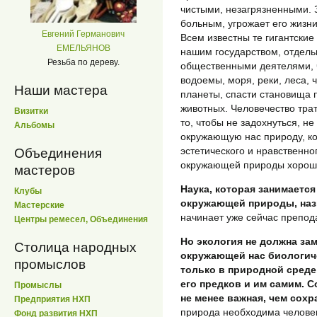
чистыми, незагрязненными. 
больным, угрожает его жизни
Евгений Германович
Всем известны те гигантски
ЕМЕЛЬЯНОВ
нашим государством, отдел
Резьба по дереву.
общественными деятелями, ч
водоемы, моря, реки, леса,
Наши мастера
планеты, спасти становища 
животных. Человечество тра
Визитки
то, чтобы не задохнуться, не
Альбомы
окружающую нас природу, ко
эстетического и нравственно
Объединения
окружающей природы хорошо
мастеров
Наука, которая занимаетс
Клубы
окружающей природы, наз
Мастерские
начинает уже сейчас препода
Центры ремесел, Объединения
Но экология не должна за
Столица народных
окружающей нас биологиче
промыслов
только в природной среде,
его предков и им самим. 
Промыслы
не менее важная, чем сох
Предприятия НХП
природа необходима человек
Фонд развития НХП