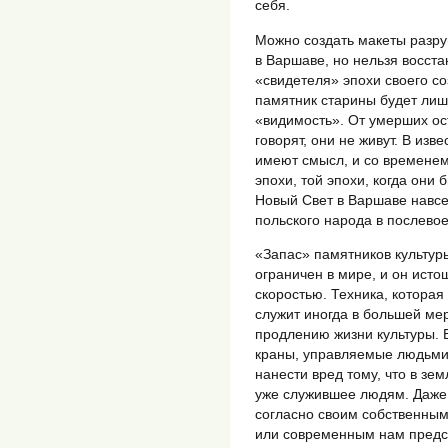
себя.
Можно создать макеты разру
в Варшаве, но нельзя восста
«свидетеля» эпохи своего с
памятник старины будет лиш
«видимость». От умерших ос
говорят, они не живут. В из
имеют смысл, и со временем
эпохи, той эпохи, когда они
Новый Свет в Варшаве навсе
польского народа в послево
«Запас» памятников культур
ограничен в мире, и он ист
скоростью. Техника, которая
служит иногда в большей ме
продлению жизни культуры. 
краны, управляемые людьми
нанести вред тому, что в зем
уже служившее людям. Даже
согласно своим собственны
или современным нам предст