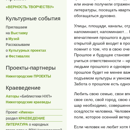
или иначе получили отражен
«ВЕРНОСТЬ ТВОРЧЕСТВУ»
литературы, посещать кварт
обогащаться духовно.
Культурные события
Улицы, площади, каналы, от
Приглашаем
напоминают, напоминают… Н
на
Выставку
впечатления прошлого в духо
в
Музей
открытой душой входит в пр
Рассказываем
помнит о том, что в свою оч
о
Культурных проектах
Прошлое и будущее становят
и
Фестивалях
учиться ответственности – н
людьми прошлого и одновре
Проекты-партнеры
прошлое будет не менее важ
Нижегородские ПРОЕКТЫ
подъемом культуры и умноже
Забота о прошлом есть одн
Краеведение
Любить свою семью, свои впе
Авторы
«Библиотеки НХП»
свое село, свой город, свою 
Нижегородские краеведы
шар необходимо, совершенн
оседлости человека. Человек
Проект
«Имена»
поле, которое осенний ветер 
раздел
КРАЕВЕДЕНИЕ
ЛИТЕРАТУРА
о народных
Если человек не любит хотя 