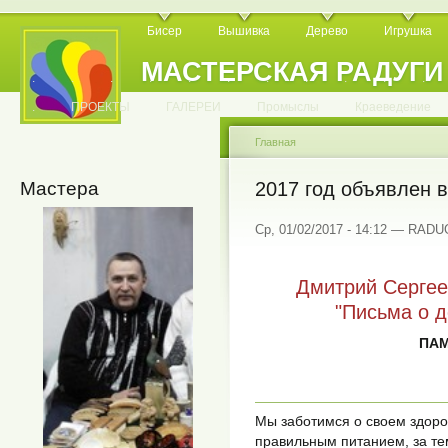
Бисер
Вышивка
Дерево
Игрушка
МАСТЕРСКАЯ РАДУГИ
.
.
.
.
.
.
.
.
.
.
.
.
ПРОЕКТЫ
ГАЛЕРЕИ
Промыслы
Краеведение
Главная
Мастера
2017 год объявлен в
Ср, 01/02/2017 - 14:12 — RAD
Дмитрий Сергее
"Письма о 
ПАМ
Мы заботимся о своем здоров
правильным питанием, за тем