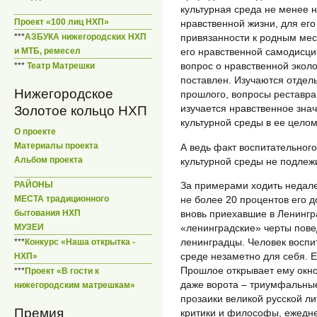
культурная среда не менее 
Проект «100 лиц НХП»
нравственной жизни, для его
***
АЗБУКА нижегородских НХП
привязанности к родным мес
и МТБ, ремесел
его нравственной самодисци
вопрос о нравственной эколог
***
Театр Матрешки
поставлен. Изучаются отдель
Нижегородское
прошлого, вопросы реставра
изучается нравственное знач
Золотое кольцо НХП
культурной среды в ее цело
О проекте
Материалы проекта
А ведь факт воспитательног
Альбом проекта
культурной среды не подле
За примерами ходить недале
РАЙОНЫ
не более 20 процентов его д
МЕСТА традиционного
вновь приехавшие в Ленингр
бытования НХП
«ленинградские» черты пове
МУЗЕИ
ленинградцы. Человек воспи
***
Конкурс «Наша открытка -
среде незаметно для себя. Е
НХП»
Прошлое открывает ему окно 
***
Проект «В гости к
даже ворота – триумфальные
нижегородским матрешкам»
прозаики великой русской ли
Премия
критики и философы, ежедне