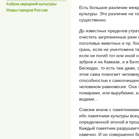
Азбука народной культуры
Есть большое различие межд
Узоры городов России
культуры. Это различие не т
существенно.
До известных пределов утра
очистить загрязненные реки 
поголовье животных и пр. Ко
грань, если не уничтожена т
если не погиб тот или иной 
зубров и на Кавказе, и в Бе
Бескидах, то есть там даже,
этом сама помогает человек
способностью к самоочищен
человеком равновесия. Она 
пожарами, или вырубками, и
водами…
Совсем иначе с памятниками
ибо памятники культуры всег
определенной эпохой в про
Каждый памятник разрушаетс
навечно. И он совершенно б