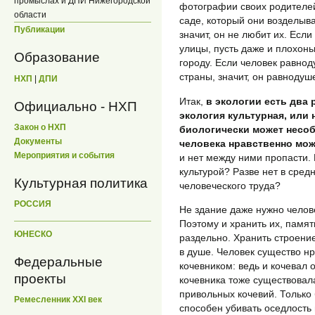
промыслах и ДПИ Нижегородской
фотографии своих родителей
области
саде, который они возделыв
Публикации
значит, он не любит их. Есл
улицы, пусть даже и плохоньк
Образование
городу. Если человек равно
страны, значит, он равнодуше
НХП
|
ДПИ
Итак,
в экологии есть два 
Официально - НХП
экология культурная, или 
Закон о НХП
биологически может несоб
Документы
человека нравственно мо
Мероприятия и события
и нет между ними пропасти.
культурой? Разве нет в сред
Культурная политика
человеческого труда?
РОССИЯ
Не здание даже нужно челов
Поэтому и хранить их, памят
ЮНЕСКО
раздельно. Хранить строение
в душе. Человек существо н
Федеральные
кочевником: ведь и кочевал
проекты
кочевника тоже существовала
привольных кочевий. Только
Ремесленник XXI век
способен убивать оседлость 