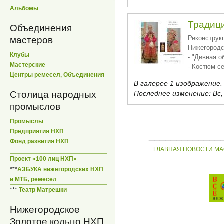
Альбомы
Традиц
Объединения
Реконструк
мастеров
Нижегородс
Клубы
- "Дивная 
Мастерские
- Костюм с
Центры ремесел, Объединения
В галерее 1 изображение.
Последнее изменение:
Вс,
Столица народных
промыслов
Промыслы
Предприятия НХП
_____________
Фонд развития НХП
ГЛАВНАЯ
НОВОСТИ
МА
Проект «100 лиц НХП»
***
АЗБУКА нижегородских НХП
и МТБ, ремесел
***
Театр Матрешки
Нижегородское
Золотое кольцо НХП