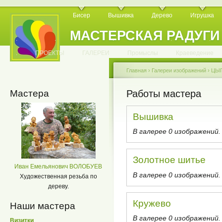
Бисер
Вышивка
Дерево
Игрушка
МАСТЕРСКАЯ РАДУГИ
.
.
.
.
.
.
.
.
.
.
.
.
ПРОЕКТЫ
ГАЛЕРЕИ
Промыслы
Краеведение
Главная
›
Галереи изображений
›
ЦЫП
Мастера
Работы мастера
Вышивка
В галерее 0 изображений.
Золотное шитье
Иван Емельянович ВОЛОБУЕВ
В галерее 0 изображений.
Художественная резьба по
дереву.
Кружево
Наши мастера
В галерее 0 изображений.
Визитки