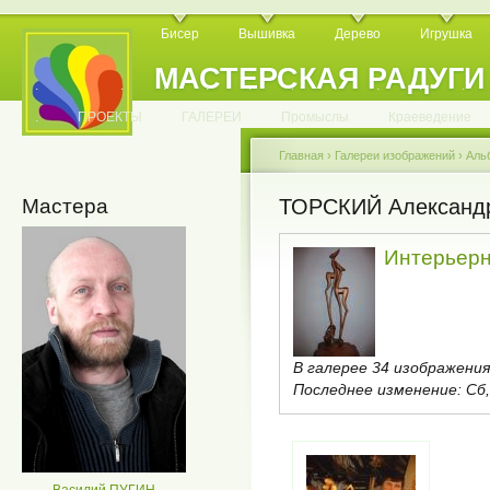
Бисер
Вышивка
Дерево
Игрушка
МАСТЕРСКАЯ РАДУГИ
.
.
.
.
.
.
.
.
.
.
.
.
ПРОЕКТЫ
ГАЛЕРЕИ
Промыслы
Краеведение
Главная
›
Галереи изображений
›
Аль
Мастера
ТОРСКИЙ Александ
Интерьерн
В галерее 34 изображения
Последнее изменение:
Сб,