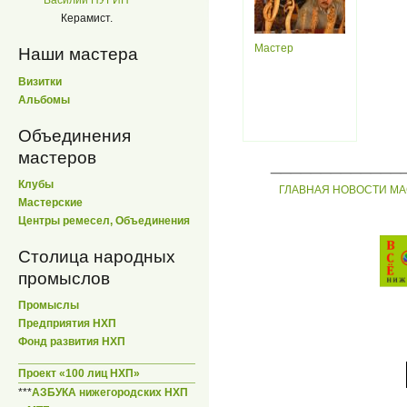
Василий ПУГИН
Керамист.
Мастер
Наши мастера
Визитки
Альбомы
Объединения
мастеров
_____________
Клубы
ГЛАВНАЯ
НОВОСТИ
МА
Мастерские
Центры ремесел, Объединения
Столица народных
промыслов
Промыслы
Предприятия НХП
Фонд развития НХП
Проект «100 лиц НХП»
***
АЗБУКА нижегородских НХП