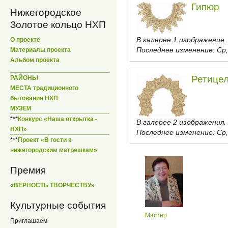
Гипюр
Нижегородское
Золотое кольцо НХП
В галерее 1 изображение.
О проекте
Последнее изменение:
Ср,
Материалы проекта
Альбом проекта
Ретице
РАЙОНЫ
МЕСТА традиционного
бытования НХП
МУЗЕИ
***
Конкурс «Наша открытка -
В галерее 2 изображения.
НХП»
Последнее изменение:
Ср,
***
Проект «В гости к
нижегородским матрешкам»
Премия
«ВЕРНОСТЬ ТВОРЧЕСТВУ»
Культурные события
Мастер
Приглашаем