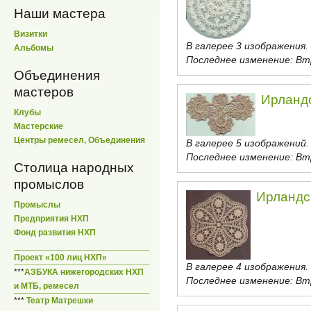
Наши мастера
Визитки
В галерее 3 изображения.
Альбомы
Последнее изменение:
Втр
Объединения
мастеров
Ирландс
Клубы
Мастерские
Центры ремесел, Объединения
В галерее 5 изображений.
Последнее изменение:
Втр
Столица народных
промыслов
Ирландс
Промыслы
Предприятия НХП
Фонд развития НХП
Проект «100 лиц НХП»
В галерее 4 изображения.
***
АЗБУКА нижегородских НХП
Последнее изменение:
Втр
и МТБ, ремесел
***
Театр Матрешки