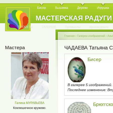
Бисер
Вышивка
Дерево
Игрушка
МАСТЕРСКАЯ РАДУГИ
.
.
.
.
.
.
.
.
.
.
.
.
ПРОЕКТЫ
ГАЛЕРЕИ
Промыслы
Краеведение
Главная
›
Галереи изображений
›
Аль
Мастера
ЧАДАЕВА Татьяна С
Бисер
В галерее 5 изображений.
Последнее изменение:
Втр
Галина МУРАВЬЕВА
Брюггск
Коклюшечное кружево.