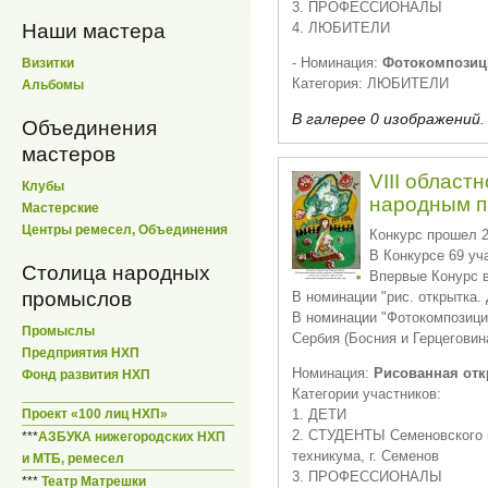
3. ПРОФЕССИОНАЛЫ
Наши мастера
4. ЛЮБИТЕЛИ
- Номинация:
Фотокомпозиц
Визитки
Категория: ЛЮБИТЕЛИ
Альбомы
В галерее 0 изображений.
Объединения
мастеров
VIII област
Клубы
народным 
Мастерские
Центры ремесел, Объединения
Конкурс прошел 2
В Конкурсе 69 уч
Столица народных
Впервые Конурс в
промыслов
В номинации "рис. открытка. 
В номинации "Фотокомпозиция
Промыслы
Сербия (Босния и Герцеговин
Предприятия НХП
Номинация:
Рисованная отк
Фонд развития НХП
Категории участников:
Проект «100 лиц НХП»
1. ДЕТИ
2. СТУДЕНТЫ Семеновского 
***
АЗБУКА нижегородских НХП
техникума, г. Семенов
и МТБ, ремесел
3. ПРОФЕССИОНАЛЫ
***
Театр Матрешки