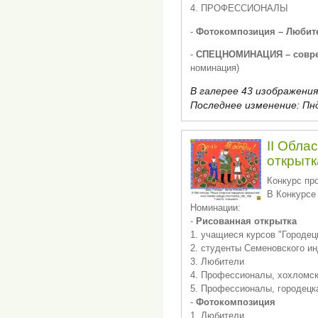
4. ПРОФЕССИОНАЛЫ
-
Фотокомпозиция – Любит
-
СПЕЦНОМИНАЦИЯ – совре
номинация)
В галерее 43 изображения
Последнее изменение:
Пнд
II Обла
открыт
Конкурс пр
В Конкурсе 
Номинации:
-
Рисованная открытка
1. учащиеся курсов "Городец
2. студенты Семеновского и
3. Любители
4. Профессионалы, хохломск
5. Профессионалы, городецк
-
Фотокомпозиция
1. Любители