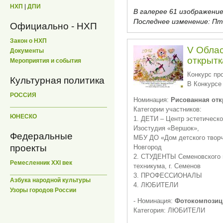
НХП
|
ДПИ
В галерее 61 изображение
Последнее изменение:
Пт,
Официально - НХП
Закон о НХП
V Облас
Документы
открытк
Мероприятия и события
Конкурс про
Культурная политика
В Конкурсе
РОССИЯ
Номинация:
Рисованная отк
Категории участников:
ЮНЕСКО
1. ДЕТИ – Центр эстетическо
Изостудия «Вершок»,
Федеральные
МБУ ДО «Дом детского творч
проекты
Новгород
2. СТУДЕНТЫ Семеновского 
Ремесленник XXI век
техникума, г. Семенов
3. ПРОФЕССИОНАЛЫ
Азбука народной культуры
4. ЛЮБИТЕЛИ
Узоры городов России
- Номинация:
Фотокомпозиц
Категория: ЛЮБИТЕЛИ