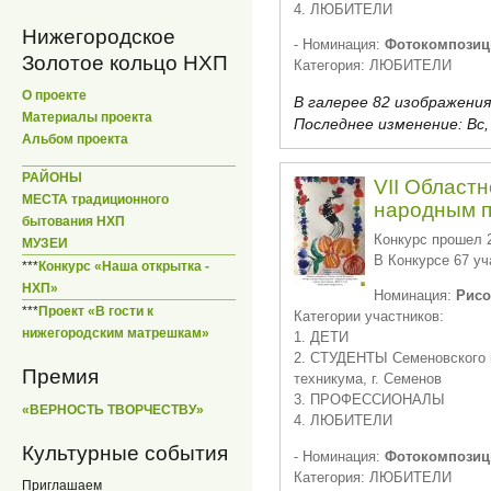
4. ЛЮБИТЕЛИ
Нижегородское
- Номинация:
Фотокомпозиц
Золотое кольцо НХП
Категория: ЛЮБИТЕЛИ
О проекте
В галерее 82 изображения
Материалы проекта
Последнее изменение:
Вс,
Альбом проекта
РАЙОНЫ
VII Областн
МЕСТА традиционного
народным 
бытования НХП
Конкурс прошел 2
МУЗЕИ
В Конкурсе 67 уч
***
Конкурс «Наша открытка -
НХП»
Номинация:
Рисо
***
Проект «В гости к
Категории участников:
нижегородским матрешкам»
1. ДЕТИ
2. СТУДЕНТЫ Семеновского 
Премия
техникума, г. Семенов
3. ПРОФЕССИОНАЛЫ
«ВЕРНОСТЬ ТВОРЧЕСТВУ»
4. ЛЮБИТЕЛИ
Культурные события
- Номинация:
Фотокомпозиц
Категория: ЛЮБИТЕЛИ
Приглашаем