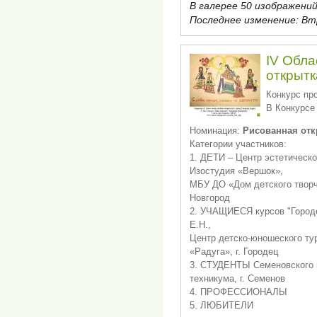
В галерее 50 изображений
Последнее изменение:
Втр
IV Обла
открытк
Конкурс про
В Конкурсе
Номинация:
Рисованная отк
Категории участников:
1. ДЕТИ – Центр эстетическо
Изостудия «Вершок»,
МБУ ДО «Дом детского творч
Новгород
2. УЧАЩИЕСЯ курсов "Городе
Е.Н.,
Центр детско-юношеского т
«Радуга», г. Городец
3. СТУДЕНТЫ Семеновского 
техникума, г. Семенов
4. ПРОФЕССИОНАЛЫ
5. ЛЮБИТЕЛИ