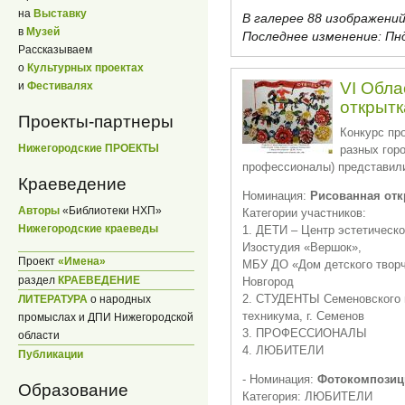
на
Выставку
В галерее 88 изображений
в
Музей
Последнее изменение:
Пнд
Рассказываем
о
Культурных проектах
VI Обла
и
Фестивалях
открытк
Проекты-партнеры
Конкурс про
Нижегородские ПРОЕКТЫ
разных горо
профессионалы) представили
Краеведение
Номинация:
Рисованная отк
Авторы
«Библиотеки НХП»
Категории участников:
Нижегородские краеведы
1. ДЕТИ – Центр эстетическо
Изостудия «Вершок»,
Проект
«Имена»
МБУ ДО «Дом детского творч
раздел
КРАЕВЕДЕНИЕ
Новгород
2. СТУДЕНТЫ Семеновского 
ЛИТЕРАТУРА
о народных
техникума, г. Семенов
промыслах и ДПИ Нижегородской
3. ПРОФЕССИОНАЛЫ
области
4. ЛЮБИТЕЛИ
Публикации
- Номинация:
Фотокомпозиц
Образование
Категория: ЛЮБИТЕЛИ