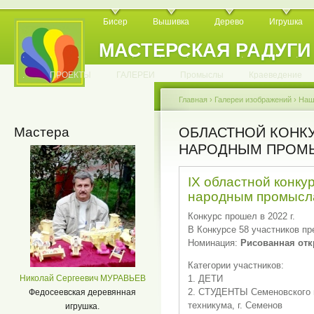
Бисер
Вышивка
Дерево
Игрушка
МАСТЕРСКАЯ РАДУГИ
.
.
.
.
.
.
.
.
.
.
.
.
ПРОЕКТЫ
ГАЛЕРЕИ
Промыслы
Краеведение
Главная
›
Галереи изображений
›
Наш
Мастера
ОБЛАСТНОЙ КОНКУ
НАРОДНЫМ ПРОМ
IX областной конку
народным промысл
Конкурс прошел в 2022 г.
В Конкурсе 58 участников пр
Номинация:
Рисованная отк
Категории участников:
Николай Сергеевич МУРАВЬЕВ
1. ДЕТИ
2. СТУДЕНТЫ Семеновского 
Федосеевская деревянная
техникума, г. Семенов
игрушка.