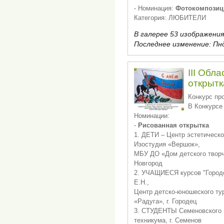
- Номинация:
Фотокомпозиц
Категория: ЛЮБИТЕЛИ
В галерее 53 изображения
Последнее изменение:
Пнд
III Обл
открытк
Конкурс пр
В Конкурсе
Номинации:
-
Рисованная открытка
1. ДЕТИ – Центр эстетическо
Изостудия «Вершок»,
МБУ ДО «Дом детского творч
Новгород
2. УЧАЩИЕСЯ курсов "Городе
Е.Н.,
Центр детско-юношеского т
«Радуга», г. Городец
3. СТУДЕНТЫ Семеновского 
техникума, г. Семенов