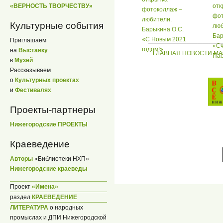
«ВЕРНОСТЬ ТВОРЧЕСТВУ»
отк
фотоколлаж –
фот
любители.
Культурные события
люб
Барыкина О.С.
Бар
_____________
«С Новым 2021
Приглашаем
«Сч
годом!»
на
Выставку
ГЛАВНАЯ
НОВОСТИ
МА
Пас
в
Музей
Рассказываем
о
Культурных проектах
и
Фестивалях
Проекты-партнеры
Нижегородские ПРОЕКТЫ
Краеведение
Авторы
«Библиотеки НХП»
Нижегородские краеведы
Проект
«Имена»
раздел
КРАЕВЕДЕНИЕ
ЛИТЕРАТУРА
о народных
промыслах и ДПИ Нижегородской