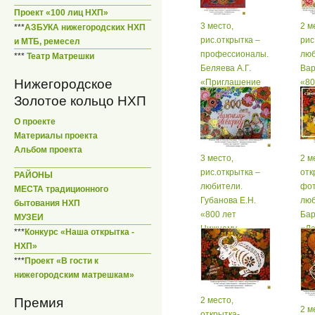
Проект «100 лиц НХП»
3 место,
2 м
***
АЗБУКА нижегородских НХП
рис.открытка –
рис
и МТБ, ремесел
профессионалы.
люб
***
Театр Матрешки
Беляева А.Г.
Вар
Нижегородское
«Приглашение
«80
на чай»
Ни
Золотое кольцо НХП
Нов
О проекте
сто
Материалы проекта
Альбом проекта
3 место,
2 м
рис.открытка –
отк
РАЙОНЫ
любители.
фот
МЕСТА традиционного
Губанова Е.Н.
люб
бытования НХП
«800 лет
Бар
МУЗЕИ
Нижнему
«Де
***
Конкурс «Наша открытка -
Новгороду –
НХП»
столице НХП»
***
Проект «В гости к
нижегородским матрешкам»
Премия
2 место,
2 м
открытка-