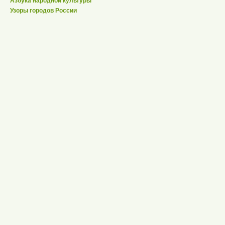
Азбука народной культуры
Узоры городов России