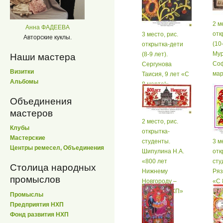
2 м
Анна ФАДЕЕВА
отк
3 место, рис.
Авторские куклы.
(10
открытка-дети
Му
(8-9 лет).
Наши мастера
Соф
Сергунова
Визитки
мар
Таисия, 9 лет «С
Альбомы
8 марта!»
Объединения
мастеров
2 место, рис.
Клубы
открытка-
Мастерские
студенты.
3 м
Центры ремесел, Объединения
Шипулина Н.А.
отк
«800 лет
сту
Столица народных
Нижнему
Ряз
промыслов
Новгороду –
«C 
столице НХП»
Промыслы
Предприятия НХП
Фонд развития НХП